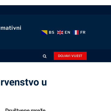
rmativni
BS
EN
FR
DOJAVI VIJEST
rvenstvo u
Društvene mreže