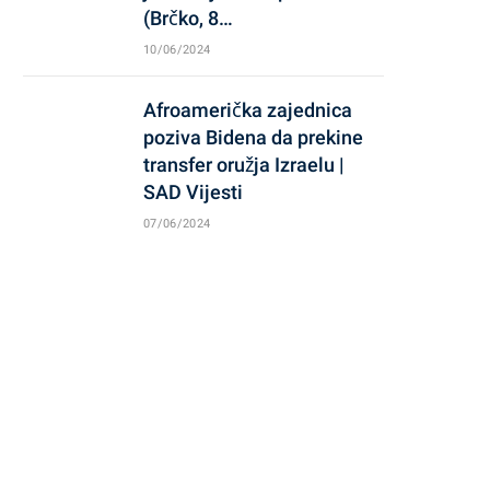
(Brčko, 8…
10/06/2024
Afroamerička zajednica
poziva Bidena da prekine
transfer oružja Izraelu |
SAD Vijesti
07/06/2024