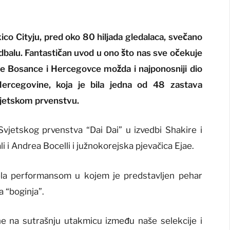
o Cityju, pred oko 80 hiljada gledalaca, svečano
dbalu. Fantastičan uvod u ono što nas sve očekuje
ve Bosance i Hercegovce možda i najponosniji dio
Hercegovine, koja je bila jedna od 48 zastava
Svjetskom prvenstvu.
vjetskog prvenstva “Dai Dai” u izvedbi Shakire i
i i Andrea Bocelli i južnokorejska pjevačica Ejae.
ela performansom u kojem je predstavljen pehar
a “boginja”.
ne na sutrašnju utakmicu između naše selekcije i