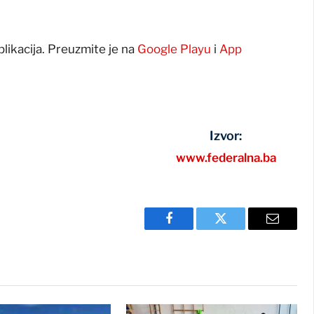
plikacija. Preuzmite je na
Google Playu
i
App
Izvor:
www.federalna.ba
Facebook
Twitter
Email