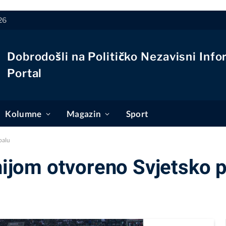
26
Dobrodošli na Političko Nezavisni Info
Portal
Kolumne
Magazin
Sport
balu
jom otvoreno Svjetsko p