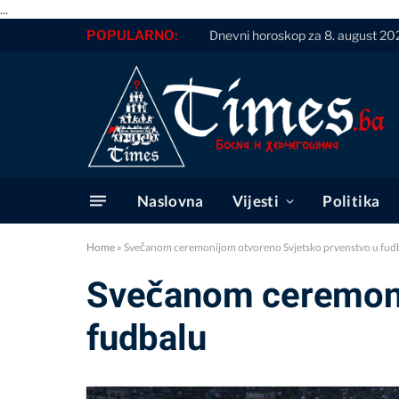
...
POPULARNO:
Dnevni horoskop za 8. august 20
Naslovna
Vijesti
Politika
Home
»
Svečanom ceremonijom otvoreno Svjetsko prvenstvo u fud
Svečanom ceremoni
fudbalu