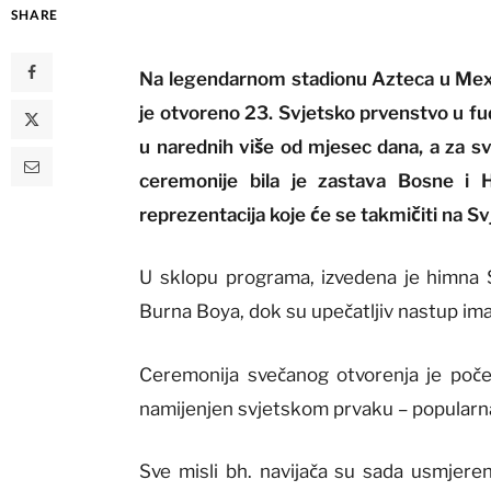
SHARE
Na legendarnom stadionu Azteca u Mexic
je otvoreno 23. Svjetsko prvenstvo u fu
u narednih više od mjesec dana, a za s
ceremonije bila je zastava Bosne i 
reprezentacija koje će se takmičiti na 
U sklopu programa, izvedena je himna S
Burna Boya, dok su upečatljiv nastup imal
Ceremonija svečanog otvorenja je poč
namijenjen svjetskom prvaku – popularn
Sve misli bh. navijača su sada usmjere