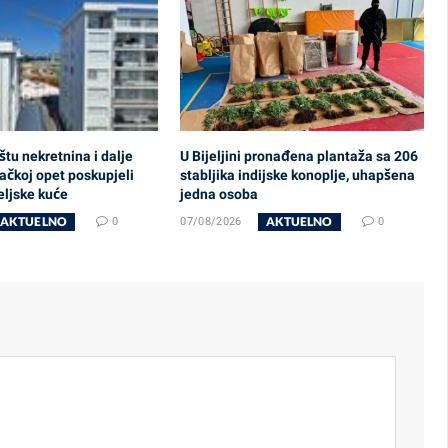
štu nekretnina i dalje
U Bijeljini pronađena plantaža sa 206
ačkoj opet poskupjeli
stabljika indijske konoplje, uhapšena
teljske kuće
jedna osoba
AKTUELNO
AKTUELNO
0
07/08/2026
0