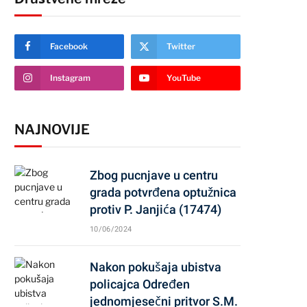
Facebook
Twitter
Instagram
YouTube
NAJNOVIJE
Zbog pucnjave u centru
grada potvrđena optužnica
protiv P. Janjića (17474)
10/06/2024
Nakon pokušaja ubistva
policajca Određen
jednomjesečni pritvor S.M.