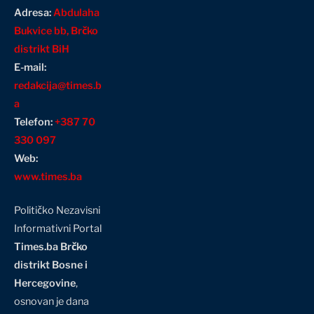
Adresa:
Abdulaha
Bukvice bb, Brčko
distrikt BiH
E-mail:
redakcija@times.b
a
Telefon:
+387 70
330 097
Web:
www.times.ba
Političko Nezavisni
Informativni Portal
Times.ba Brčko
distrikt Bosne i
Hercegovine
,
osnovan je dana