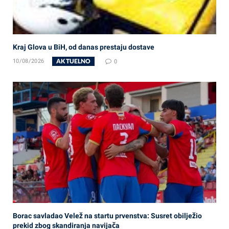
Kraj Glova u BiH, od danas prestaju dostave
AKTUELNO
10/08/2026
0
Borac savladao Velež na startu prvenstva: Susret obilježio
prekid zbog skandiranja navijača