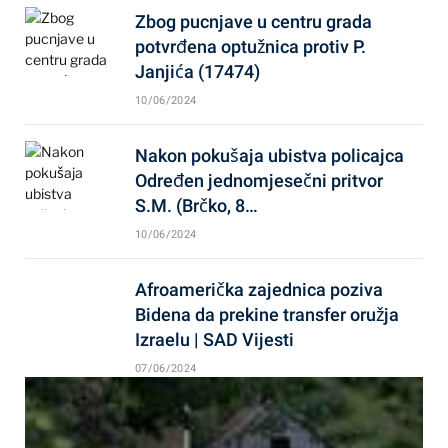
Zbog pucnjave u centru grada
potvrđena optužnica protiv P.
Janjića (17474)
10/06/2024
Nakon pokušaja ubistva policajca
Određen jednomjesečni pritvor
S.M. (Brčko, 8…
10/06/2024
Afroamerička zajednica poziva
Bidena da prekine transfer oružja
Izraelu | SAD Vijesti
07/06/2024