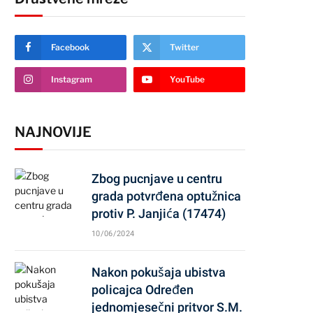
Facebook
Twitter
Instagram
YouTube
NAJNOVIJE
Zbog pucnjave u centru
grada potvrđena optužnica
protiv P. Janjića (17474)
10/06/2024
Nakon pokušaja ubistva
policajca Određen
jednomjesečni pritvor S.M.