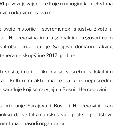
je URI povezuje zajednice koje u mnogim kontekstima
zazove i odgovornost za mir.
 svoje historije i savremenog iskustva života u
sna i Hercegovina ima u globalnim razgovorima o
 sukoba. Drugi put je Sarajevo domaćin takvog
 Generalne skupštine 2017. godine.
 sesija, imati priliku da se susretnu s lokalnim
ica i kulturnim akterima te da kroz neposredno
saradnje koji se razvijaju u Bosni i Hercegovini.
 priznanje Sarajevu i Bosni i Hercegovini, kao
 priliku da se lokalna iskustva i prakse predstave
inentima – navodi organizator.