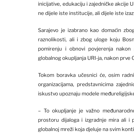
inicijative, edukaciju i zajedničke akci
ne dijele iste institucije, ali dijele iste i
Sarajevo je izabrano kao domaćin zbog
raznolikosti, ali i zbog uloge koju Bo
pomirenju i obnovi povjerenja nakon
globalnog okupljanja URI-ja, nakon prve
Tokom boravka učesnici će, osim radnih
organizacijama, predstavnicima zajedn
iskustvo upoznaju modele međureligijske 
– To okupljanje je važno međunarodno
prostoru dijaloga i izgradnje mira ali i
globalnoj mreži koja djeluje na svim kont