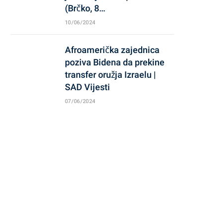
(Brčko, 8…
10/06/2024
Afroamerička zajednica
poziva Bidena da prekine
transfer oružja Izraelu |
SAD Vijesti
07/06/2024