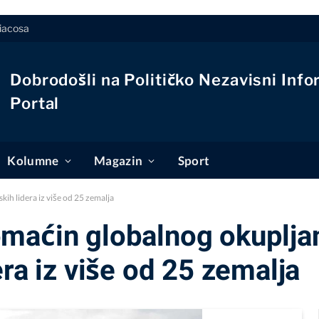
piacosa
Dobrodošli na Političko Nezavisni Info
Portal
Kolumne
Magazin
Sport
ih lidera iz više od 25 zemalja
maćin globalnog okuplja
era iz više od 25 zemalja