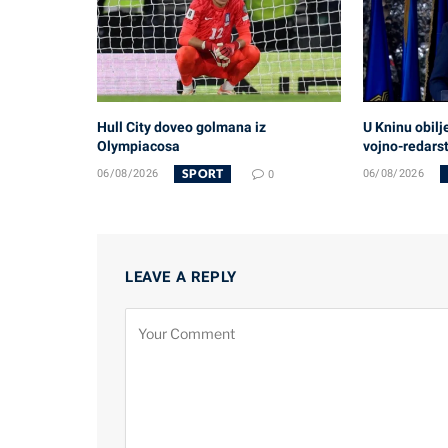
Hull City doveo golmana iz
U Kninu obilj
Olympiacosa
vojno-redars
SPORT
06/08/2026
0
06/08/2026
LEAVE A REPLY