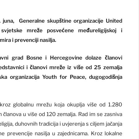
. juna, Generalne skupštine organizacije United
e svjetske mreže posvećene međureligijskoj i
ra i prevenciji nasilja.
ni grad Bosne i Hercegovine dolaze članovi
edstavnici i članovi mreže iz više od 25 zemalja
vska organizacija Youth for Peace, dugogodišnja
 kroz globalnu mrežu koja okuplja više od 1.280
nih članova u više od 120 zemalja. Rad im se zasniva
ligija, duhovnih tradicija i uvjerenja s ciljem jačanja
ne prevencije nasilja u zajednicama. Kroz lokalne