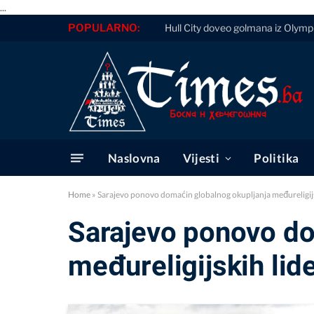
...
POPULARNO:
Hull City doveo golmana iz Olym
Naslovna
Vijesti
Politika
Home
»
Sarajevo ponovo domaćin globalnog okupljanja međureligijsk
Sarajevo ponovo do
međureligijskih lid