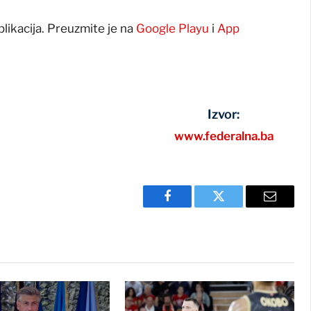
plikacija. Preuzmite je na
Google Playu
i
App
Izvor:
www.federalna.ba
Facebook
Twitter
Email