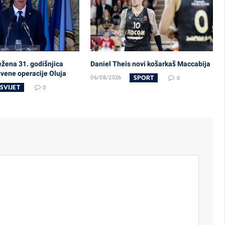
ežena 31. godišnjica
Daniel Theis novi košarkaš Maccabija
tvene operacije Oluja
SPORT
06/08/2026
0
SVIJET
0