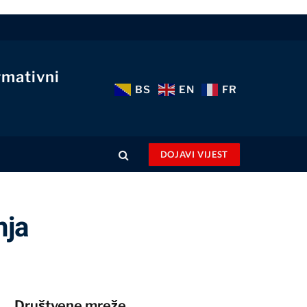
rmativni
BS
EN
FR
DOJAVI VIJEST
nja
Društvene mreže