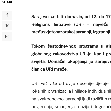
SHARE
Sarajevo će biti domaćin, od 12. do 17
Religions Initiative (URI) – najveć
međusvjetonazorskoj saradnji, izgradnji mi
Tokom šestodnevnog programa u glav
globalnog rukovodstva URI-ja, kao i pr
svijeta. Domaćin okupljanja je saraje
članica URI mreže.
URI već više od dvije decenije djeluje
lokalnih organizacija i hiljade individual
na svakodnevnoj saradnji ljudi različitih re
povjerenja, smanjenja tenzija i dugoroč