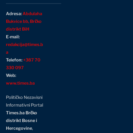
Adresa:
Abdulaha
Bukvice bb, Brčko
distrikt BiH
E-mail:
redakcija@times.b
a
Telefon:
+387 70
330 097
Web:
www.times.ba
Političko Nezavisni
Informativni Portal
Times.ba Brčko
distrikt Bosne i
Hercegovine
,