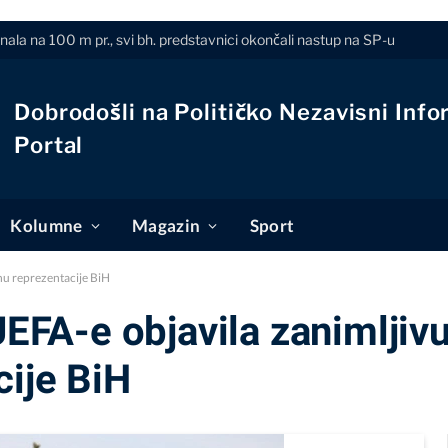
finala na 100 m pr., svi bh. predstavnici okončali nastup na SP-u
Dobrodošli na Političko Nezavisni Info
Portal
Kolumne
Magazin
Sport
ehu reprezentacije BiH
UEFA-e objavila zanimljivu
cije BiH