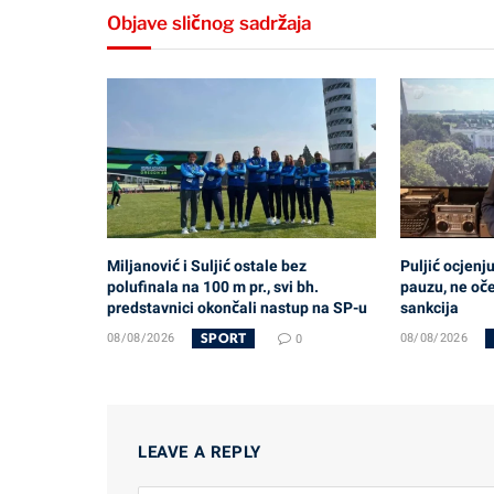
Objave sličnog sadržaja
Miljanović i Suljić ostale bez
Puljić ocjenj
polufinala na 100 m pr., svi bh.
pauzu, ne oč
predstavnici okončali nastup na SP-u
sankcija
SPORT
08/08/2026
0
08/08/2026
LEAVE A REPLY