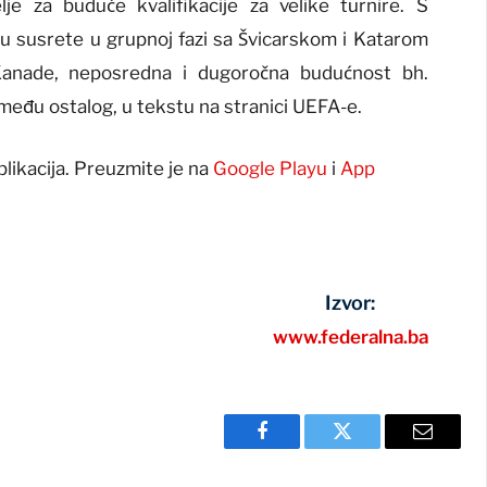
je za buduće kvalifikacije za velike turnire. S
uju susrete u grupnoj fazi sa Švicarskom i Katarom
Kanade, neposredna i dugoročna budućnost bh.
 između ostalog, u tekstu na stranici UEFA-e.
plikacija. Preuzmite je na
Google Playu
i
App
Izvor:
www.federalna.ba
Facebook
Twitter
Email