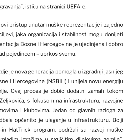
gravanja”, ističu na stranici UEFA-e.
novi pristup unutar muške reprezentacije i zajedno
ljevi, jaka organizacija i stabilnost mogu donijeti
zentacija Bosne i Hercegovine je ujedinjena i dobro
nad pojedincem – uprkos svemu.
gdje je nova generacija pomogla u izgradnji jasnijeg
e i Hercegovine (NSBIH) i unijela novu energiju
mlje. Ovaj proces je dobio dodatni zamah tokom
ljkovića, s fokusom na infrastrukturu, razvojne
movima i klubovima. Jedan od glavnih razloga za
ala općenito je ulaganje u infrastrukturu. Bolji
-in HatTrick program, podržali su razvoj muške
mladim igračima u različitim dijelovima zemlje”,