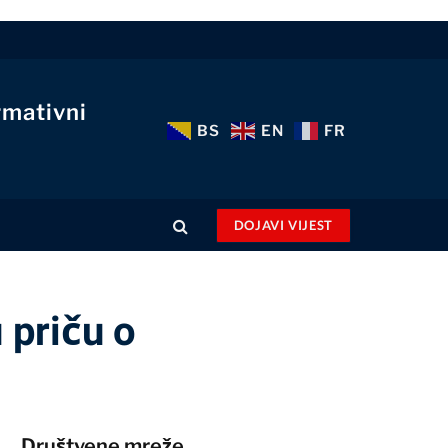
rmativni
BS
EN
FR
DOJAVI VIJEST
 priču o
Društvene mreže