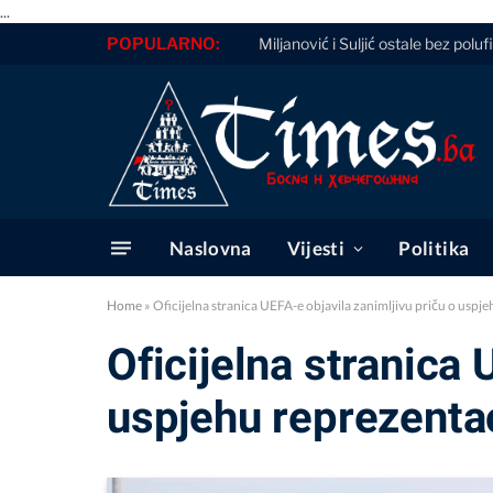
...
POPULARNO:
Miljanović i Suljić ostale bez polu
Naslovna
Vijesti
Politika
Home
»
Oficijelna stranica UEFA-e objavila zanimljivu priču o uspj
Oficijelna stranica 
uspjehu reprezenta