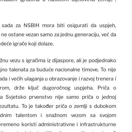
s sada za NSBIH mora biti osigurati da uspjeh,
ne ostane vezan samo za jednu generaciju, već da
deće igrače koji dolaze.
žnu vezu s igračima iz dijaspore, ali je podjednako
no talenata za buduće nacionalne timove. To nije
da i većih ulaganja u obrazovanje i razvoj trenera i
turom, drže ključ dugoročnog uspjeha. Priča o
za Svjetsko prvenstvo nije samo priča o jednoj
ezultatu. To je također priča o zemlji s dubokom
irodnim talentom i snažnom vezom sa svojom
remeno koristi administrativne i infrastrukturne