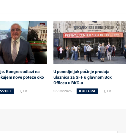
uje: Kongres odlazi na
U ponedjeljak počinje prodaja
ekujem nove poteze oko
ulaznica za SFF u glavnom Box
Officeu u BKC-u
SVIJET
KULTURA
0
08/08/2026
0