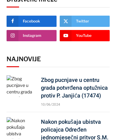
Facebook
Twitter
Instagram
YouTube
NAJNOVIJE
Zbog pucnjave u centru
grada potvrđena optužnica
protiv P. Janjića (17474)
10/06/2024
Nakon pokušaja ubistva
policajca Određen
jednomjesečni pritvor S.M.