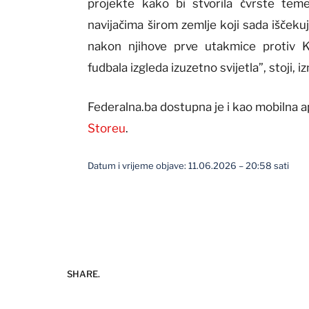
projekte kako bi stvorila čvrste temel
navijačima širom zemlje koji sada išček
nakon njihove prve utakmice protiv 
fudbala izgleda izuzetno svijetla”, stoji,
Federalna.ba dostupna je i kao mobilna a
Storeu
.
Datum i vrijeme objave: 11.06.2026 – 20:58 sati
SHARE.