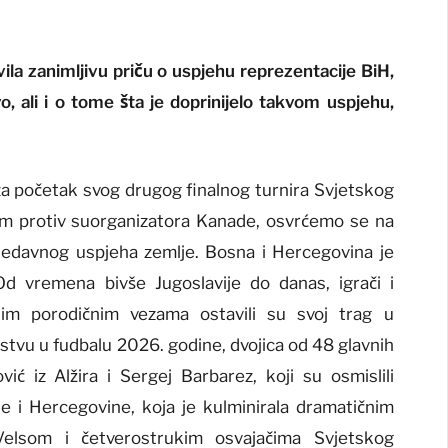
vila zanimljivu priču o uspjehu reprezentacije BiH,
 ali i o tome šta je doprinijelo takvom uspjehu,
a početak svog drugog finalnog turnira Svjetskog
m protiv suorganizatora Kanade, osvrćemo se na
 nedavnog uspjeha zemlje. Bosna i Hercegovina je
Od vremena bivše Jugoslavije do danas, igrači i
akim porodičnim vezama ostavili su svoj trag u
vu u fudbalu 2026. godine, dvojica od 48 glavnih
ć iz Alžira i Sergej Barbarez, koji su osmislili
e i Hercegovine, koja je kulminirala dramatičnim
elsom i četverostrukim osvajačima Svjetskog