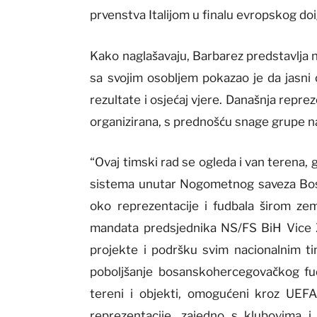
prvenstva Italijom u finalu evropskog doi
Kako naglašavaju, Barbarez predstavlja 
sa svojim osobljem pokazao je da jasni ci
rezultate i osjećaj vjere. Današnja repre
organizirana, s prednošću snage grupe 
“Ovaj timski rad se ogleda i van terena, 
sistema unutar Nogometnog saveza Bosn
oko reprezentacije i fudbala širom ze
mandata predsjednika NS/FS BiH Vice Ze
projekte i podršku svim nacionalnim ti
poboljšanje bosanskohercegovačkog fudb
tereni i objekti, omogućeni kroz UEFA
reprezentacije, zajedno s klubovima i 