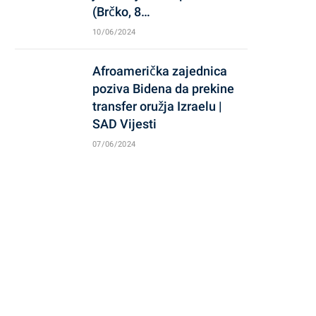
(Brčko, 8…
10/06/2024
Afroamerička zajednica
poziva Bidena da prekine
transfer oružja Izraelu |
SAD Vijesti
07/06/2024