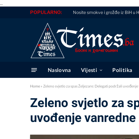
...
POPULARNO:
Nosite smokve i grožđe iz BiH u 
Naslovna
Vijesti
Politika
Home
»
Zeleno svjetlo za spas Željezare: Delegati podržali uvođenj
Zeleno svjetlo za s
uvođenje vanredne