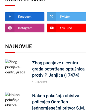
Facebook
Twitter
Instagram
YouTube
NAJNOVIJE
Zbog pucnjave u centru
grada potvrđena optužnica
protiv P. Janjića (17474)
10/06/2024
Nakon pokušaja ubistva
policajca Određen
jednomjesečni pritvor S.M.