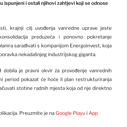
spunjeni i ostali njihovi zahtjevi koji se odnose
ti, krajnji cilj uvođenja vanredne uprave jeste
 konsolidacija preduzeća i ponovno pokretanje
lanira sarađivati s kompanijom Energoinvest, koja
oporavka nekadašnjeg industrijskog giganta.
 dobila je pravni okvir za provođenje vanrednih
ni period pokazat će hoće li plan restrukturiranja
ačuvati stotine radnih mjesta koja od nje direktno
plikacija. Preuzmite je na
Google Playu
i
App