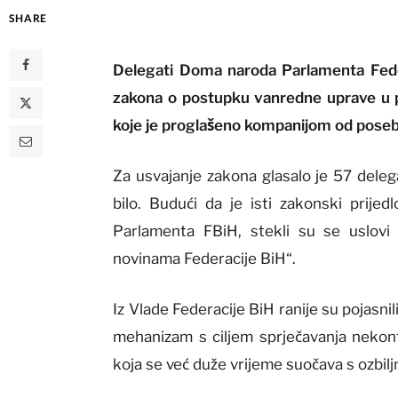
SHARE
Delegati Doma naroda Parlamenta Feder
zakona o postupku vanredne uprave u p
koje je proglašeno kompanijom od poseb
Za usvajanje zakona glasalo je 57 delega
bilo. Budući da je isti zakonski prije
Parlamenta FBiH, stekli su se uslov
novinama Federacije BiH“.
Iz Vlade Federacije BiH ranije su pojasni
mehanizam s ciljem sprječavanja nekont
koja se već duže vrijeme suočava s ozbi