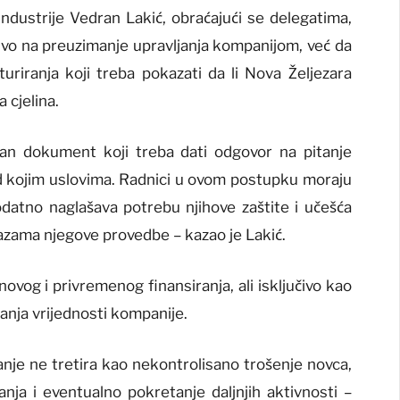
 industrije Vedran Lakić, obraćajući se delegatima,
čivo na preuzimanje upravljanja kompanijom, već da
turiranja koji treba pokazati da li Nova Željezara
 cjelina.
alan dokument koji treba dati odgovor na pitanje
pod kojim uslovima. Radnici u ovom postupku moraju
odatno naglašava potrebu njihove zaštite i učešća
azama njegove provedbe – kazao je Lakić.
vog i privremenog finansiranja, ali isključivo kao
vanja vrijednosti kompanije.
anje ne tretira kao nekontrolisano trošenje novca,
ja i eventualno pokretanje daljnjih aktivnosti –