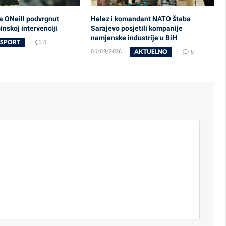
a ONeill podvrgnut
Helez i komandant NATO štaba
nskoj intervenciji
Sarajevo posjetili kompanije
namjenske industrije u BiH
SPORT
0
AKTUELNO
06/08/2026
0