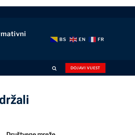
rmativni
BS
EN
FR
DOJAVI VIJEST
držali
Društvene mreže