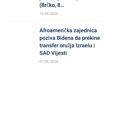
(Brčko, 8…
10/06/2024
Afroamerička zajednica
poziva Bidena da prekine
transfer oružja Izraelu |
SAD Vijesti
07/06/2024