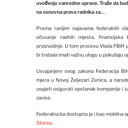
uvođenju vanredne uprave. Traže da budu i
na osnovna prava radnika za…
Prema ranijim najavama federalnih vlas
očuvanje radnih mjesta, finansijska
proizvodnje. U tom procesu Vlada FBiH p
bi trebala imati važnu ulogu u pokušaju 
Usvajanjem ovog zakona Federacija BiH
mjera u Novoj Željezari Zenica, a nared
uspjeti osigurati opstanak kompanije i s
zavise.
Federalna.ba dostupna je i kao mobilna a
Storeu
.