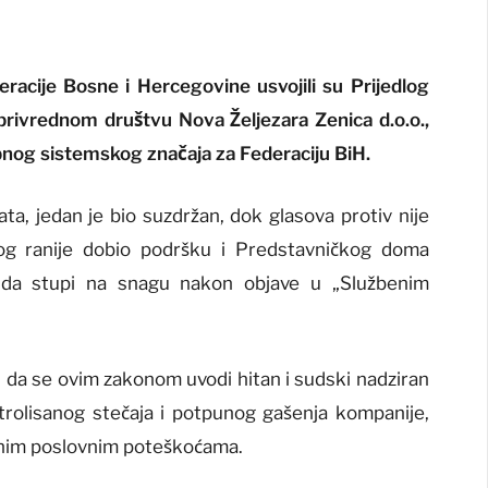
acije Bosne i Hercegovine usvojili su Prijedlog
rivrednom društvu Nova Željezara Zenica d.o.o.,
nog sistemskog značaja za Federaciju BiH.
ta, jedan je bio suzdržan, dok glasova protiv nije
dlog ranije dobio podršku i Predstavničkog doma
i da stupi na snagu nakon objave u „Službenim
li da se ovim zakonom uvodi hitan i sudski nadziran
rolisanog stečaja i potpunog gašenja kompanije,
ljnim poslovnim poteškoćama.