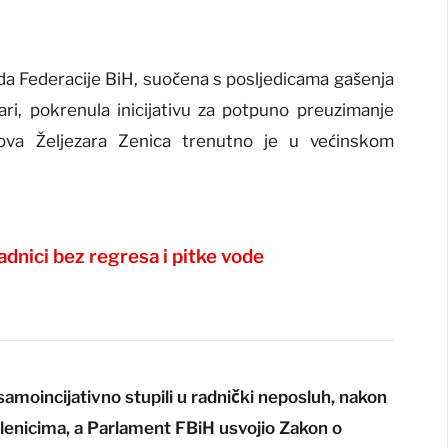
ada Federacije BiH, suočena s posljedicama gašenja
zari, pokrenula inicijativu za potpuno preuzimanje
Nova Željezara Zenica trenutno je u većinskom
.
adnici bez regresa i pitke vode
samoincijativno stupili u radnički neposluh, nakon
slenicima, a Parlament FBiH usvojio Zakon o