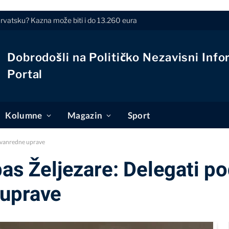
Hrvatsku? Kazna može biti i do 13.260 eura
Dobrodošli na Političko Nezavisni Info
Portal
Kolumne
Magazin
Sport
e vanredne uprave
pas Željezare: Delegati po
 uprave