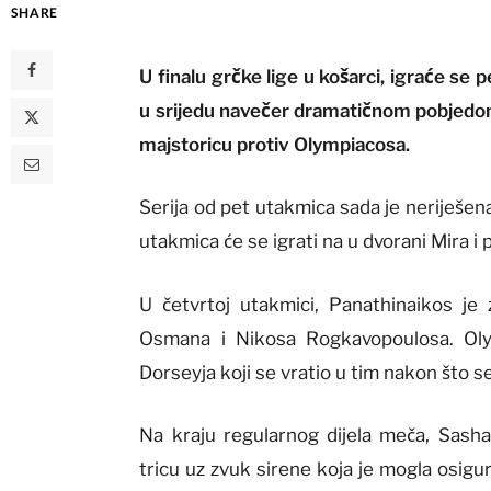
SHARE
U finalu grčke lige u košarci, igraće se
u srijedu navečer dramatičnom pobjedo
majstoricu protiv Olympiacosa.
Serija od pet utakmica sada je neriješena
utakmica će se igrati na u dvorani Mira i p
U četvrtoj utakmici, Panathinaikos je
Osmana i Nikosa Rogkavopoulosa. Oly
Dorseyja koji se vratio u tim nakon što 
Na kraju regularnog dijela meča, Sash
tricu uz zvuk sirene koja je mogla osigu