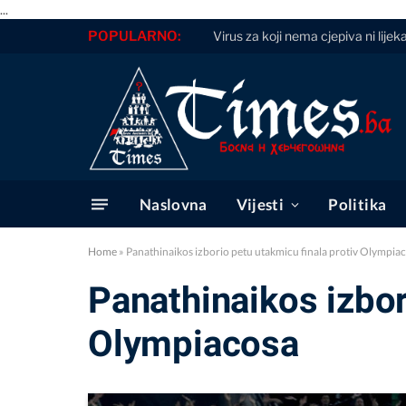
...
POPULARNO:
Virus za koji nema cjepiva ni lijeka
Naslovna
Vijesti
Politika
Home
»
Panathinaikos izborio petu utakmicu finala protiv Olympia
Panathinaikos izbor
Olympiacosa