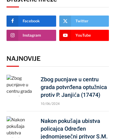
Facebook
Twitter
Instagram
YouTube
NAJNOVIJE
Zbog pucnjave u centru
grada potvrđena optužnica
protiv P. Janjića (17474)
10/06/2024
Nakon pokušaja ubistva
policajca Određen
jednomjesečni pritvor S.M.