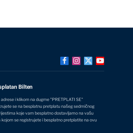
Facebook
Instagram
X
YouTube
(Twitter)
splatan Bilten
 adrese i klikom na dugme "PRETPLATI SE"
trujete se na besplatnu pretplatu našeg sedmičnog
vijestima koje vam besplatno dostavljamo na vašu
 kojom se registrujete i besplatno pretplatite na ovu