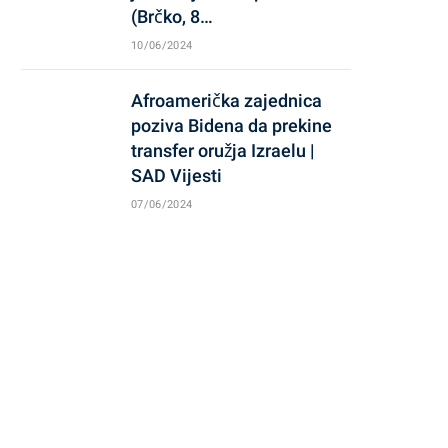
(Brčko, 8…
10/06/2024
Afroamerička zajednica
poziva Bidena da prekine
transfer oružja Izraelu |
SAD Vijesti
07/06/2024