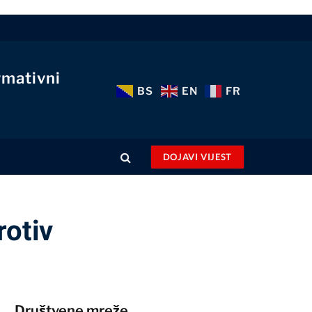
rmativni
BS
EN
FR
DOJAVI VIJEST
rotiv
Društvene mreže