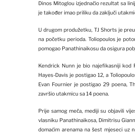
Dinos Mitoglou izjednačio rezultat sa lin
je također imao priliku da zaključi utakmi
U drugom produžetku, TJ Shorts je preuz
na početku perioda. Toliopoulos je poto
pomogao Panathinaikosu da osigura pobje
Kendrick Nunn je bio najefikasniji kod
Hayes-Davis je postigao 12, a Toliopoul
Evan Fournier je postigao 29 poena, 
završio utakmicu sa 14 poena.
Prije samog meča, mediji su objavili vij
vlasniku Panathinaikosa, Dimitrisu Gian
domaćim arenama na šest mjeseci uz n