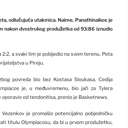
 peta, odlučujuća utakmica. Naime, Panathinaikos je
m nakon dvostrukog produžetka od 93:86 iznudio
 2:2, a svaki tim je pobijedio na svom terenu. Peta
rijateljstva u Pireju.
 zbog povreda bio bez Kostasa Sloukasa, Cedija
mpiacos je, u međuvremenu, bio jači za Tylera
se oporavio od tendonitisa, prenio je Basketnews.
a Vezenkov je promašio potencijalno pobjedničku
rati titulu Olympiacosu, da bi u prvom produžetku,