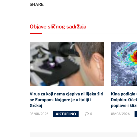
SHARE.
Objave sličnog sadržaja
Virus za koji nema cjepiva ni lijeka širi
Kina podigla
se Europom: Najgore je u Italiji i
Dolphin: Oček
Grčkoj
poplave i kliz
AKTUELNO
08/08/2026
0
08/08/2026