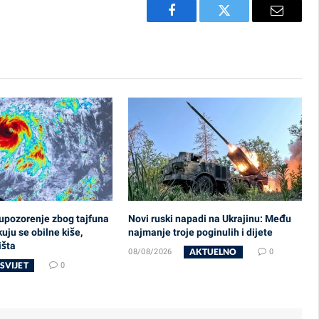
Facebook
Twitter
Email
 upozorenje zbog tajfuna
Novi ruski napadi na Ukrajinu: Među
uju se obilne kiše,
najmanje troje poginulih i dijete
išta
AKTUELNO
08/08/2026
0
SVIJET
0