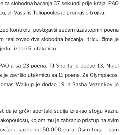
ije za slobodna bacanja 37 sekundi prije kraja. PAO
cu, ali Vassilis Toliopoulos je promašio trojku.
eo kontrolu, postigavši ​​sedam uzastopnih poena
m realizovao dva slobodna bacanja i tricu, čime je
du i izbori 5. utakmicu.
 PAO-a sa 23 poena, TJ Shorts je dodao 13, Nigel
os je završio utakmicu sa 11 poena. Za Olympiacos,
Thomas Walkup je dodao 19, a Sasha Vezenkov je
est da je grčki sportski sudija izrekao stogu kaznu
nakopoulosu, kojom mu je zabranio pristup na svim
ovčanu kaznu od 50.000 eura. Osim toga, i sam