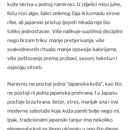
kože skriva u jednoj namirnici. U zdjelici miso juhe,
listu nori alge, šalici zelenog čaja ili komadu sirove
ribe, ali japanski pristup ljepoti nikada nije bio
toliko jednostavan. Više nalikuje suptilnoj disciplini
nego brzom triku: manje pretjerivanja, više
svakodnevnih rituala; manje opsesije kalorijama,
više poštovanja prema probavi, sezoni, teksturi i
osjećaju sitosti.
Naravno, ne postoji jedna “japanska koža”, kao što
ne postoji ni jedna japanska prehrana. I u Japanu
postoje brza hrana, šećer, stres, manjak sna i sve
moderne sabotaže koje koža pamti bolje nego mi.
Ipak, tradicionalni japanski tanjur ima nekoliko
elemenata koji se lijepo uklapaju u ono što danas