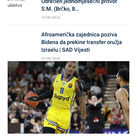
Određen jednomjesečni pritvor
S.M. (Brčko, 8…
10/06/2024
Afroamerička zajednica poziva
Bidena da prekine transfer oružja
Izraelu | SAD Vijesti
07/06/2024