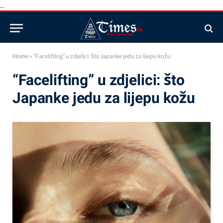
...
Home
»
“Facelifting” u zdjelici: što Japanke jedu za lijepu kožu
“Facelifting” u zdjelici: što
Japanke jedu za lijepu kožu