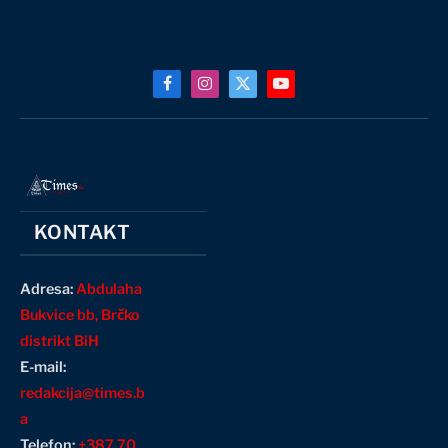
Facebook
Instagram
X
YouTube
(Twitter)
KONTAKT
Adresa:
Abdulaha
Bukvice bb, Brčko
distrikt BiH
E-mail:
redakcija@times.b
a
Telefon:
+387 70