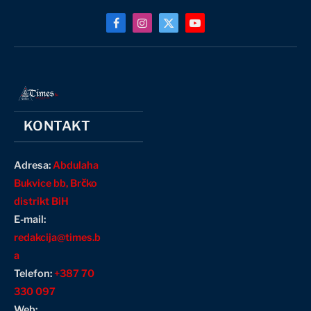
Facebook
Instagram
X
YouTube
(Twitter)
KONTAKT
Adresa:
Abdulaha
Bukvice bb, Brčko
distrikt BiH
E-mail:
redakcija@times.b
a
Telefon:
+387 70
330 097
Web: