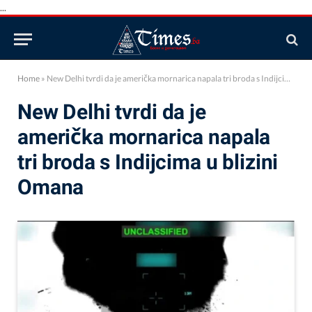
...
Home
»
New Delhi tvrdi da je američka mornarica napala tri broda s Indijcima u blizini Omana
New Delhi tvrdi da je
američka mornarica napala
tri broda s Indijcima u blizini
Omana