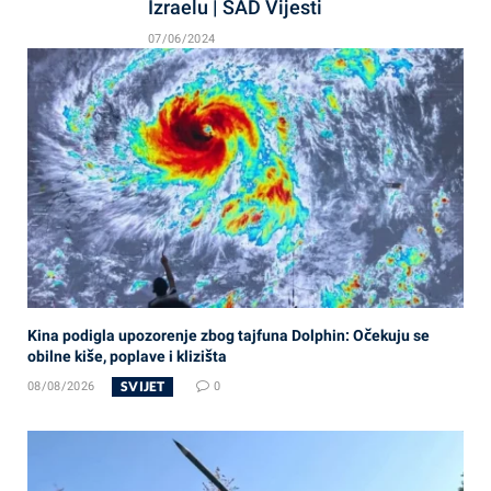
Izraelu | SAD Vijesti
07/06/2024
Kina podigla upozorenje zbog tajfuna Dolphin: Očekuju se
obilne kiše, poplave i klizišta
SVIJET
08/08/2026
0