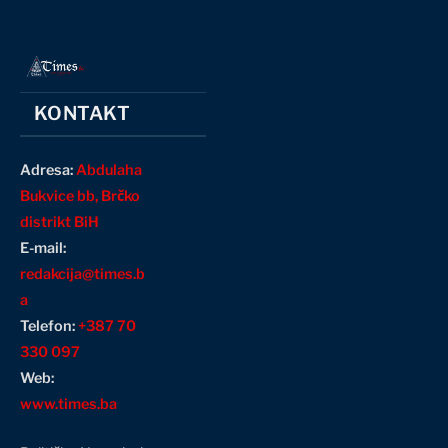
KONTAKT
Adresa:
Abdulaha
Bukvice bb, Brčko
distrikt BiH
E-mail:
redakcija@times.b
a
Telefon:
+387 70
330 097
Web:
www.times.ba