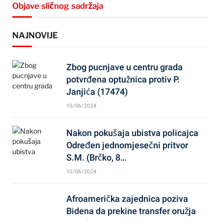
Objave sličnog sadržaja
NAJNOVIJE
Zbog pucnjave u centru grada
potvrđena optužnica protiv P.
Janjića (17474)
10/06/2024
Nakon pokušaja ubistva policajca
Određen jednomjesečni pritvor
S.M. (Brčko, 8…
10/06/2024
Afroamerička zajednica poziva
Bidena da prekine transfer oružja