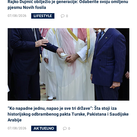
Rajko Dujmić obilježio je generacije: Odaberite svoju omiljenu
pjesmu Novih fosila
LIFESTYLE
07/08/2026
0
“Ko napadne jednu, napao je sve tri države”: Šta stoji iza
historijskog odbrambenog pakta Turske, Pakistana i Saudijske
Arabije
AKTUELNO
07/08/2026
0