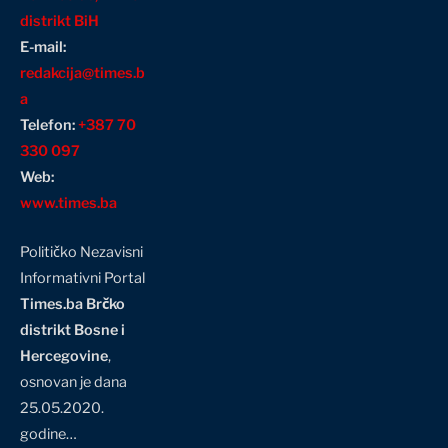
distrikt BiH
E-mail:
redakcija@times.b
a
Telefon:
+387 70
330 097
Web:
www.times.ba
Političko Nezavisni
Informativni Portal
Times.ba Brčko
distrikt Bosne i
Hercegovine
,
osnovan je dana
25.05.2020.
godine…