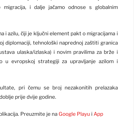
e migracija, i dalje jačamo odnose s globalnim
 i azilu, čiji je ključni element pakt o migracijama i
oj diplomaciji, tehnološki naprednoj zaštiti granica
ava ulaska/izlaska) i novim pravilima za brže i
o u evropskoj strategiji za upravljanje azilom i
ultate, pri čemu se broj nezakonitih prelazaka
oblje prije dvije godine.
plikacija. Preuzmite je na
Google Playu
i
App