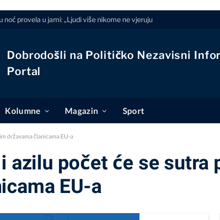
 noć provela u jami: „Ljudi više nikome ne vjeruju
Dobrodošli na Političko Nezavisni Info
Portal
Kolumne
Magazin
Sport
 svim državama članicama EU-a
 azilu počet će se sutra p
nicama EU-a