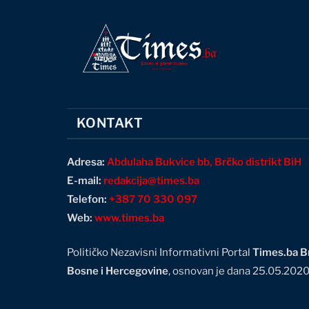
KONTAKT
Adresa:
Abdulaha Bukvice bb, Brčko distrikt BiH
E-mail:
redakcija@times.ba
Telefon:
+387 70 330 097
Web:
www.times.ba
Političko Nezavisni Informativni Portal
Times.ba Br
Bosne i Hercegovine
, osnovan je dana 25.05.202