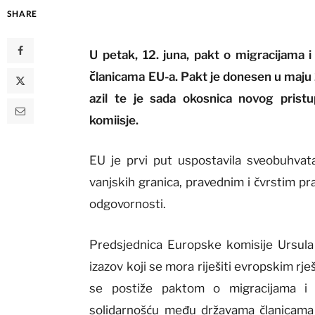
SHARE
U petak, 12. juna, pakt o migracijama i
članicama EU-a. Pakt je donesen u maju 2
azil te je sada okosnica novog prist
komiisje.
EU je prvi put uspostavila sveobuhvata
vanjskih granica, pravednim i čvrstim pr
odgovornosti.
Predsjednica Europske komisije Ursula v
izazov koji se mora riješiti evropskim rje
se postiže paktom o migracijama i a
solidarnošću među državama članicama i