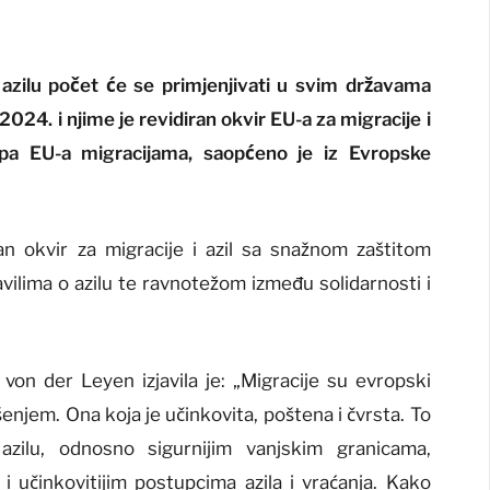
 azilu počet će se primjenjivati u svim državama
024. i njime je revidiran okvir EU-a za migracije i
upa EU-a migracijama, saopćeno je iz Evropske
n okvir za migracije i azil sa snažnom zaštitom
avilima o azilu te ravnotežom između solidarnosti i
on der Leyen izjavila je: „Migracije su evropski
šenjem. Ona koja je učinkovita, poštena i čvrsta. To
zilu, odnosno sigurnijim vanjskim granicama,
 učinkovitijim postupcima azila i vraćanja. Kako