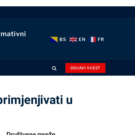
rmativni
BS
EN
FR
DOJAVI VIJEST
rimjenjivati u
Društvene mreže