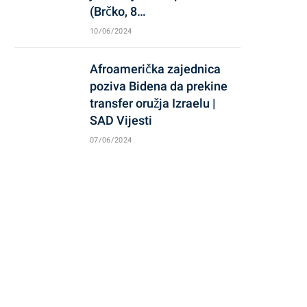
(Brčko, 8…
10/06/2024
Afroamerička zajednica
poziva Bidena da prekine
transfer oružja Izraelu |
SAD Vijesti
07/06/2024