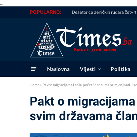
...
POPULARNO:
Desetorica zeničkih rudara četvrtu
Naslovna
Vijesti
Politika
Home
»
Pakt o migracijama i azilu počet će se sutra primjenjivati u
Pakt o migracijama i
svim državama čla