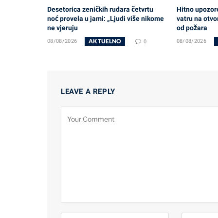
Desetorica zeničkih rudara četvrtu
Hitno upozore
noć provela u jami: „Ljudi više nikome
vatru na otvo
ne vjeruju
od požara
AKTUELNO
08/08/2026
0
08/08/2026
LEAVE A REPLY