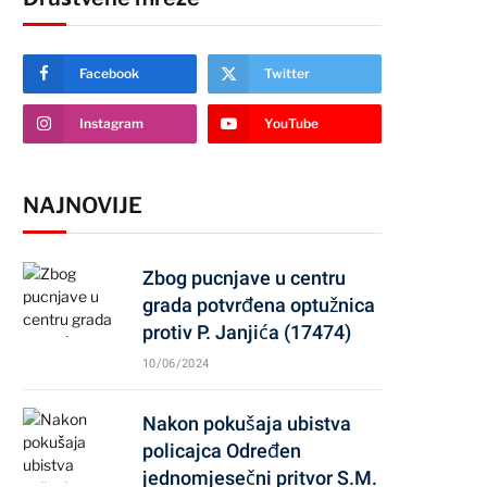
Facebook
Twitter
Instagram
YouTube
NAJNOVIJE
Zbog pucnjave u centru
grada potvrđena optužnica
protiv P. Janjića (17474)
10/06/2024
Nakon pokušaja ubistva
policajca Određen
jednomjesečni pritvor S.M.