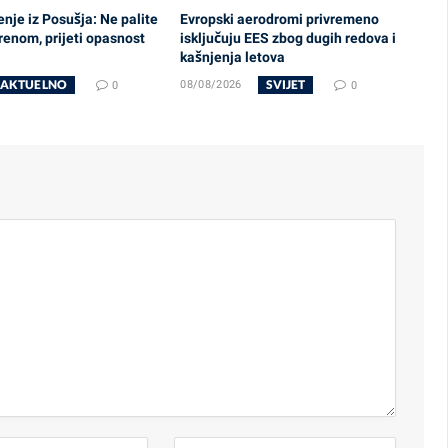
nje iz Posušja: Ne palite
Evropski aerodromi privremeno
renom, prijeti opasnost
isključuju EES zbog dugih redova i
kašnjenja letova
AKTUELNO
SVIJET
0
08/08/2026
0