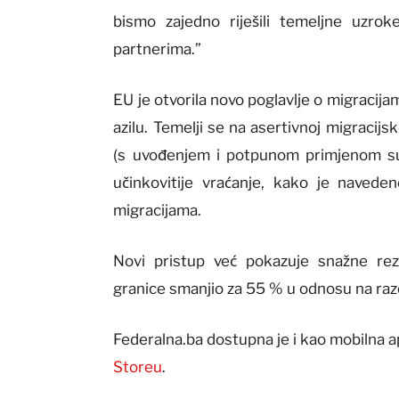
bismo zajedno riješili temeljne uzrok
partnerima.”
EU je otvorila novo poglavlje o migracijama
azilu. Temelji se na asertivnoj migracijsk
(s uvođenjem i potpunom primjenom sust
učinkovitije vraćanje, kako je naveden
migracijama.
Novi pristup već pokazuje snažne rez
granice smanjio za 55 % u odnosu na razd
Federalna.ba dostupna je i kao mobilna a
Storeu
.