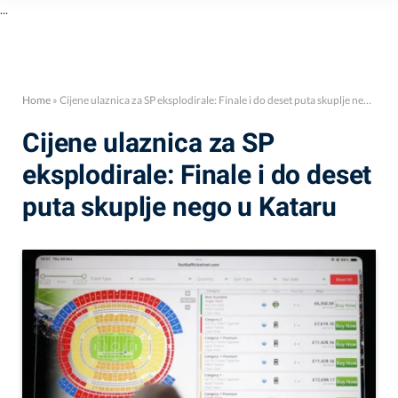
...
Home
»
Cijene ulaznica za SP eksplodirale: Finale i do deset puta skuplje nego u Kataru
Cijene ulaznica za SP
eksplodirale: Finale i do deset
puta skuplje nego u Kataru