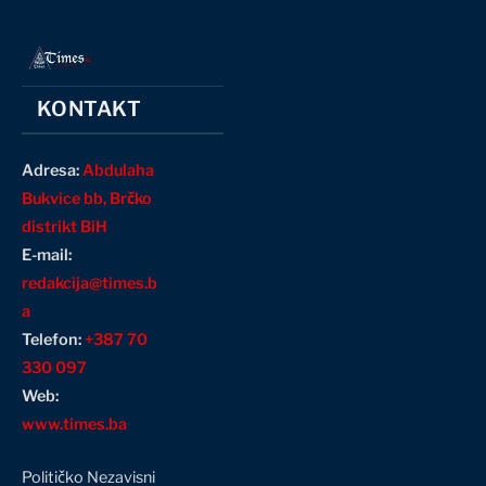
KONTAKT
Adresa:
Abdulaha
Bukvice bb, Brčko
distrikt BiH
E-mail:
redakcija@times.b
a
Telefon:
+387 70
330 097
Web:
www.times.ba
Političko Nezavisni