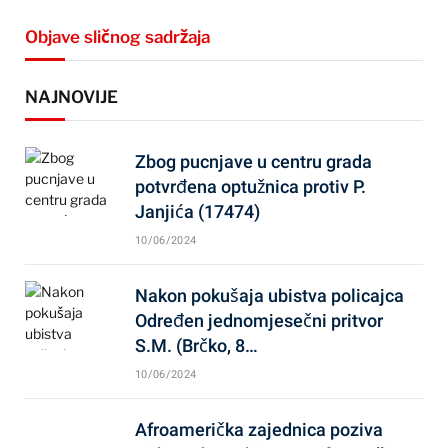
Objave sličnog sadržaja
NAJNOVIJE
Zbog pucnjave u centru grada
potvrđena optužnica protiv P.
Janjića (17474)
10/06/2024
Nakon pokušaja ubistva policajca
Određen jednomjesečni pritvor
S.M. (Brčko, 8…
10/06/2024
Afroamerička zajednica poziva