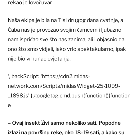
rekao je lovočuvar.
Naša ekipa je bila na Tisi drugog dana cvatnje, a
Čaba nas je provozao svojim čamcem i ljubazno
nam ispričao sve što nas zanima, ali i objasnio da
ono što smo vidjeli, iako vrlo spektakularno, ipak
nije bio vrhunac cvjetanja.
‘, backScript: ‘https://cdn2.midas-
network.com/Scripts/midasWidget-25-1099-
11898.js’ } googletag.cmd.push(function(){function
e
– Ovaj insekt živi samo nekoliko sati. Popodne
izlazi na površinu reke, oko 18-19 sati, a kako su