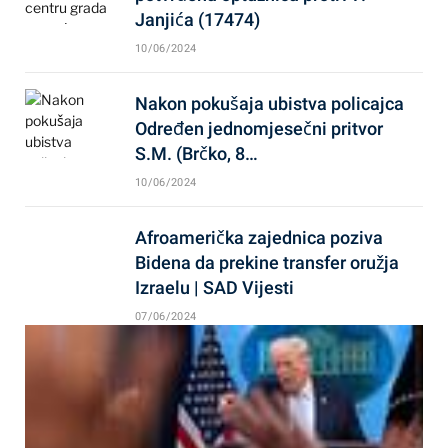
Janjića (17474)
10/06/2024
Nakon pokušaja ubistva policajca
Određen jednomjesečni pritvor
S.M. (Brčko, 8…
10/06/2024
Afroamerička zajednica poziva
Bidena da prekine transfer oružja
Izraelu | SAD Vijesti
07/06/2024