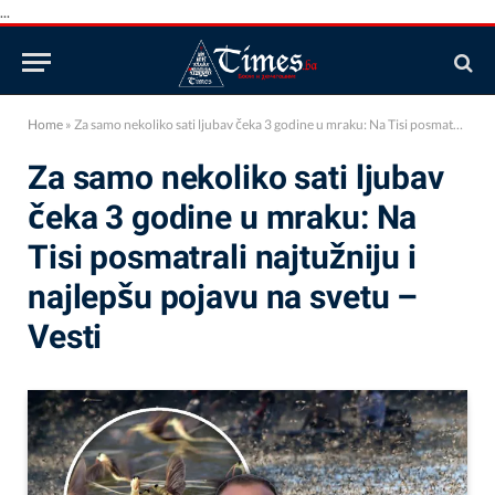
...
Home
»
Za samo nekoliko sati ljubav čeka 3 godine u mraku: Na Tisi posmatrali najtužniju i najlepšu pojavu na svetu – Vesti
Za samo nekoliko sati ljubav
čeka 3 godine u mraku: Na
Tisi posmatrali najtužniju i
najlepšu pojavu na svetu –
Vesti