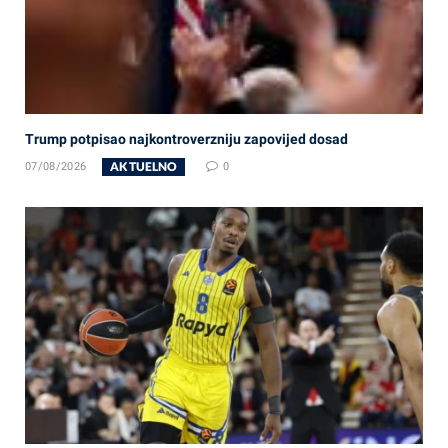
Trump potpisao najkontroverzniju zapovijed dosad
AKTUELNO
07/08/2026
0