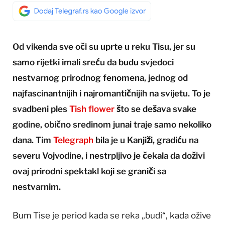
Od vikenda sve oči su uprte u reku Tisu, jer su
samo rijetki imali sreću da budu svjedoci
nestvarnog prirodnog fenomena, jednog od
najfascinantnijih i najromantičnijih na svijetu. To je
svadbeni ples
Tish flower
što se dešava svake
godine, obično sredinom junai traje samo nekoliko
dana. Tim
Telegraph
bila je u Kanjiži, gradiću na
severu Vojvodine, i nestrpljivo je čekala da doživi
ovaj prirodni spektakl koji se graniči sa
nestvarnim.
Bum Tise je period kada se reka „budi“, kada ožive