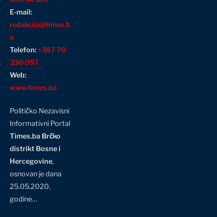
E-mail:
redakcija@times.b
a
Telefon:
+387 70
330 097
Web:
www.times.ba
Političko Nezavisni
Informativni Portal
Times.ba Brčko
distrikt Bosne i
Hercegovine
,
osnovan je dana
25.05.2020.
godine…