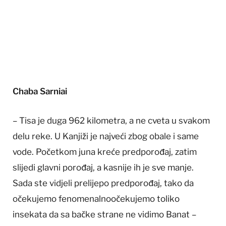
Chaba Sarniai
– Tisa je duga 962 kilometra, a ne cveta u svakom
delu reke. U Kanjiži je najveći zbog obale i same
vode. Početkom juna kreće predporođaj, zatim
slijedi glavni porođaj, a kasnije ih je sve manje.
Sada ste vidjeli prelijepo predporođaj, tako da
očekujemo fenomenalnoočekujemo toliko
insekata da sa bačke strane ne vidimo Banat –