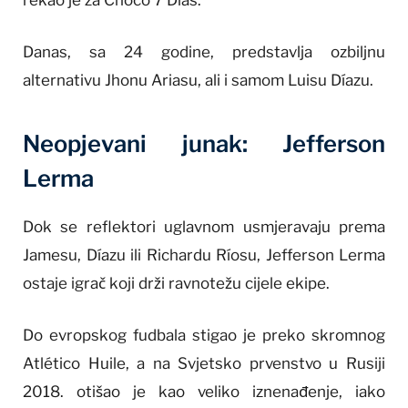
rekao je za Chocó 7 Días.
Danas, sa 24 godine, predstavlja ozbiljnu
alternativu Jhonu Ariasu, ali i samom Luisu Díazu.
Neopjevani junak: Jefferson
Lerma
Dok se reflektori uglavnom usmjeravaju prema
Jamesu, Díazu ili Richardu Ríosu, Jefferson Lerma
ostaje igrač koji drži ravnotežu cijele ekipe.
Do evropskog fudbala stigao je preko skromnog
Atlético Huile, a na Svjetsko prvenstvo u Rusiji
2018. otišao je kao veliko iznenađenje, iako