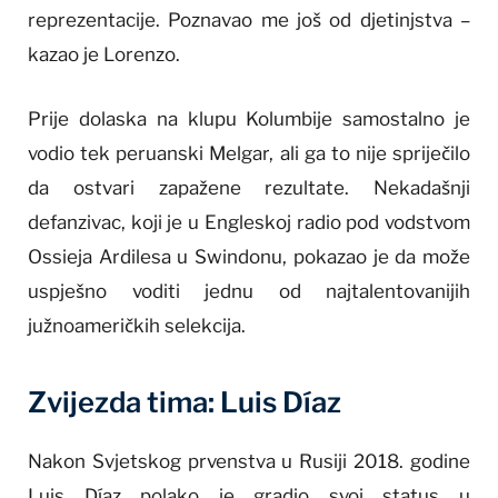
reprezentacije. Poznavao me još od djetinjstva –
kazao je Lorenzo.
Prije dolaska na klupu Kolumbije samostalno je
vodio tek peruanski Melgar, ali ga to nije spriječilo
da ostvari zapažene rezultate. Nekadašnji
defanzivac, koji je u Engleskoj radio pod vodstvom
Ossieja Ardilesa u Swindonu, pokazao je da može
uspješno voditi jednu od najtalentovanijih
južnoameričkih selekcija.
Zvijezda tima: Luis Díaz
Nakon Svjetskog prvenstva u Rusiji 2018. godine
Luis Díaz polako je gradio svoj status u