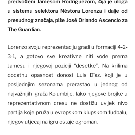
predvođeni Jamesom Rodríguezom, čija je uloga
u sistemu selektora Néstora Lorenza i dalje od
presudnog značaja, piše José Orlando Ascencio za
The Guardian.
Lorenzo svoju reprezentaciju gradi u formaciji 4-2-
3-1, a gotovo sve kreativne niti vode prema
Jamesu i njegovoj poziciji “desetke”. Na krilima
dodatnu opasnost donosi Luis Díaz, koji je u
posljednjim sezonama prerastao u jednog od
najvažnijih igrača Kolumbije. Iako njegove brojke u
reprezentativnom dresu ne dostižu uvijek nivo
partija koje pruža u evropskom klupskom fudbalu,
njegov utjecaj na igru ostaje ogroman.