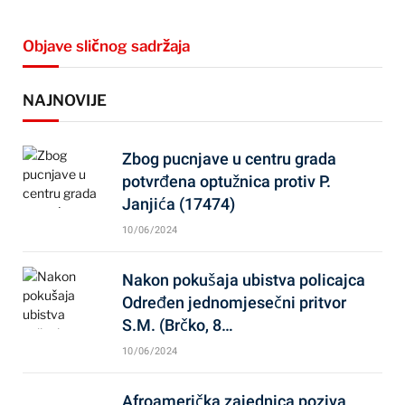
Objave sličnog sadržaja
NAJNOVIJE
Zbog pucnjave u centru grada
potvrđena optužnica protiv P.
Janjića (17474)
10/06/2024
Nakon pokušaja ubistva policajca
Određen jednomjesečni pritvor
S.M. (Brčko, 8…
10/06/2024
Afroamerička zajednica poziva