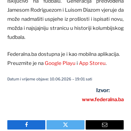
isključivo na fudbalu. Generacija predvođena
Jamesom Rodríguezom i Luisom Díazom vjeruje da
može nadmašiti uspjehe iz prošlosti i ispisati novu,
možda i najsjajniju stranicu u historiji kolumbijskog
fudbala.
Federalna.ba dostupna je i kao mobilna aplikacija.
Preuzmite je na
Google Playu
i
App Storeu
.
Datum i vrijeme objave: 10.06.2026 – 19:01 sati
Izvor:
www.federalna.ba
Facebook
Twitter
Email