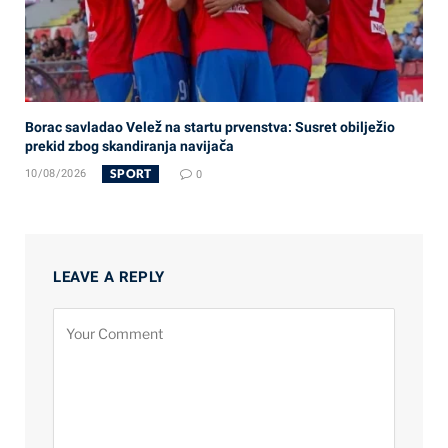
Borac savladao Velež na startu prvenstva: Susret obilježio
prekid zbog skandiranja navijača
SPORT
10/08/2026
0
LEAVE A REPLY