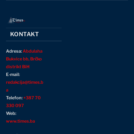
KONTAKT
Adresa:
Abdulaha
Bukvice bb, Brčko
distrikt BiH
E-mail:
redakcija@times.b
a
Telefon:
+387 70
330 097
Web:
www.times.ba