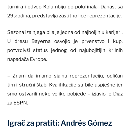
turnira i odveo Kolumbiju do polufinala. Danas, sa
29 godina, predstavlja zaštitno lice reprezentacije.
Sezona iza njega bila je jedna od najboljih u karijeri.
U dresu Bayerna osvojio je prvenstvo i kup,
potvrdivši status jednog od najubojitijih krilnih
napadača Evrope.
– Znam da imamo sjajnu reprezentaciju, odličan
tim i stručni štab. Kvalifikacije su bile uspješne jer
smo ostvarili neke velike pobjede – izjavio je Díaz
za ESPN.
Igrač za pratiti: Andrés Gómez