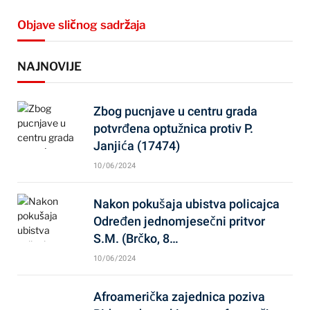
Objave sličnog sadržaja
NAJNOVIJE
Zbog pucnjave u centru grada
potvrđena optužnica protiv P.
Janjića (17474)
10/06/2024
Nakon pokušaja ubistva policajca
Određen jednomjesečni pritvor
S.M. (Brčko, 8…
10/06/2024
Afroamerička zajednica poziva