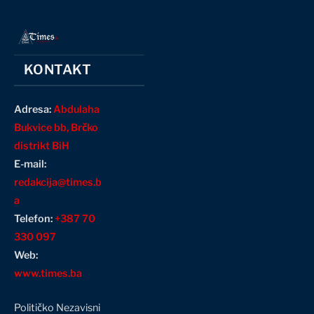
KONTAKT
Adresa:
Abdulaha
Bukvice bb, Brčko
distrikt BiH
E-mail:
redakcija@times.b
a
Telefon:
+387 70
330 097
Web:
www.times.ba
Političko Nezavisni