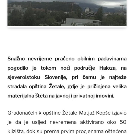
Snažno nevrijeme praćeno obilnim padavinama
pogodilo je tokom noći područje Haloza, na
sjeveroistoku Slovenije, pri čemu je najteže
stradala opština Žetale, gdje je pričinjena velika
materijalna šteta na javnoj i privatnoj imovini.
Gradonačelnik opštine Žetale Matjaž Kopše izjavio
je da je usljed nevremena aktivirano oko 50
klizišta, dok su prema prvim procjenama oštećena