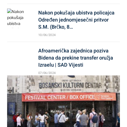
Nakon pokušaja ubistva policajca
Određen jednomjesečni pritvor
S.M. (Brčko, 8…
10/06/2024
Afroamerička zajednica poziva
Bidena da prekine transfer oružja
Izraelu | SAD Vijesti
07/06/2024