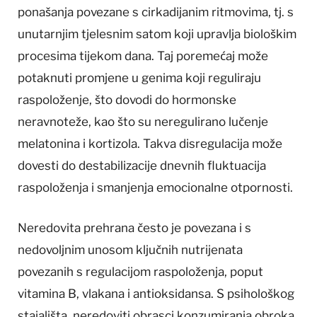
ponašanja povezane s cirkadijanim ritmovima, tj. s
unutarnjim tjelesnim satom koji upravlja biološkim
procesima tijekom dana. Taj poremećaj može
potaknuti promjene u genima koji reguliraju
raspoloženje, što dovodi do hormonske
neravnoteže, kao što su neregulirano lučenje
melatonina i kortizola. Takva disregulacija može
dovesti do destabilizacije dnevnih fluktuacija
raspoloženja i smanjenja emocionalne otpornosti.
Neredovita prehrana često je povezana i s
nedovoljnim unosom ključnih nutrijenata
povezanih s regulacijom raspoloženja, poput
vitamina B, vlakana i antioksidansa. S psihološkog
stajališta, neredoviti obrasci konzumiranja obroka