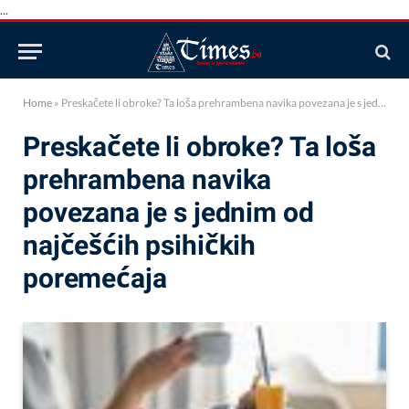
...
Home
»
Preskačete li obroke? Ta loša prehrambena navika povezana je s jednim od najčešćih psihičkih poremećaja
Preskačete li obroke? Ta loša
prehrambena navika
povezana je s jednim od
najčešćih psihičkih
poremećaja