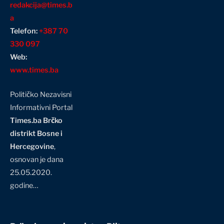
redakcija@times.b
a
Telefon:
+387 70
330 097
Web:
www.times.ba
Političko Nezavisni
Informativni Portal
Times.ba Brčko
distrikt Bosne i
Hercegovine
,
osnovan je dana
25.05.2020.
godine…