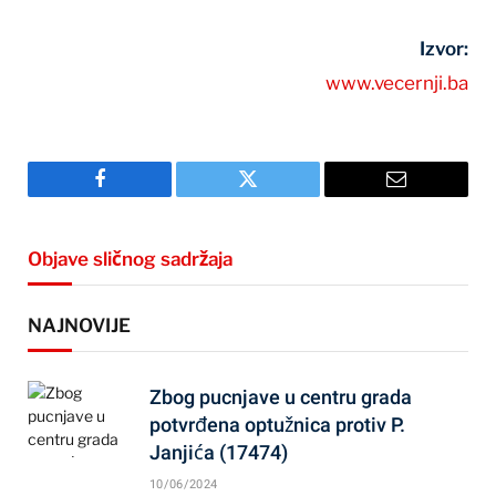
Izvor:
www.vecernji.ba
Facebook
Twitter
Email
Objave sličnog sadržaja
NAJNOVIJE
Zbog pucnjave u centru grada
potvrđena optužnica protiv P.
Janjića (17474)
10/06/2024