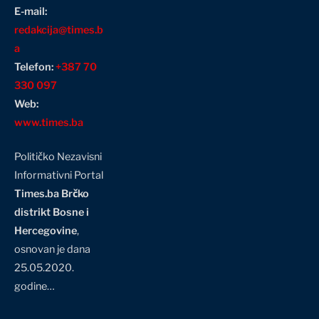
E-mail:
redakcija@times.b
a
Telefon:
+387 70
330 097
Web:
www.times.ba
Političko Nezavisni
Informativni Portal
Times.ba Brčko
distrikt Bosne i
Hercegovine
,
osnovan je dana
25.05.2020.
godine…