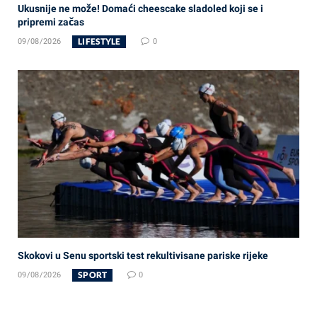
Ukusnije ne može! Domaći cheescake sladoled koji se i
pripremi začas
LIFESTYLE
09/08/2026
0
Skokovi u Senu sportski test rekultivisane pariske rijeke
SPORT
09/08/2026
0