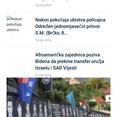
10/06/2024
Nakon pokušaja ubistva policajca
Određen jednomjesečni pritvor
S.M. (Brčko, 8…
10/06/2024
Afroamerička zajednica poziva
Bidena da prekine transfer oružja
Izraelu | SAD Vijesti
07/06/2024