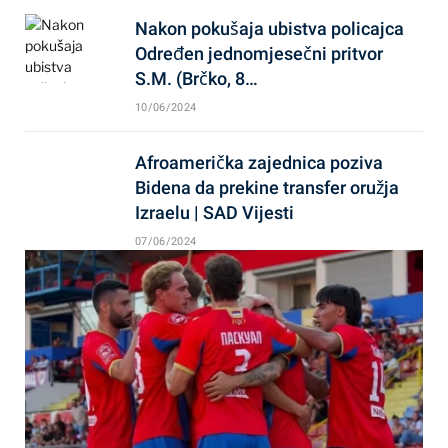
Nakon pokušaja ubistva policajca
Određen jednomjesečni pritvor
S.M. (Brčko, 8…
10/06/2024
Afroamerička zajednica poziva
Bidena da prekine transfer oružja
Izraelu | SAD Vijesti
07/06/2024