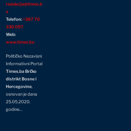
redakcija@times.b
a
Telefon:
+387 70
330 097
Web:
www.times.ba
Političko Nezavisni
Informativni Portal
Times.ba Brčko
distrikt Bosne i
Hercegovine
,
osnovan je dana
25.05.2020.
godine…