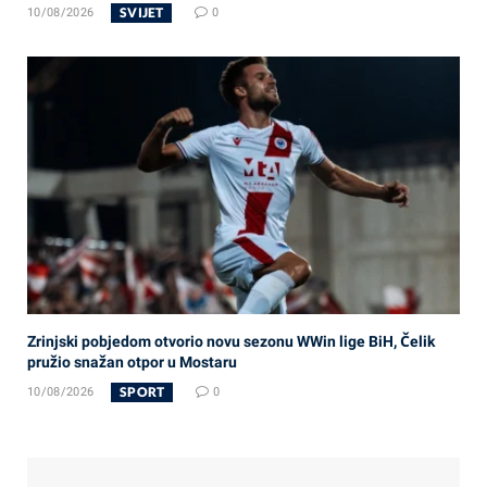
SVIJET
10/08/2026
0
Zrinjski pobjedom otvorio novu sezonu WWin lige BiH, Čelik
pružio snažan otpor u Mostaru
SPORT
10/08/2026
0