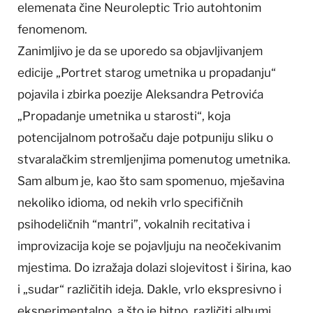
elemenata čine Neuroleptic Trio autohtonim
fenomenom.
Zanimljivo je da se uporedo sa objavljivanjem
edicije „Portret starog umetnika u propadanju“
pojavila i zbirka poezije Aleksandra Petrovića
„Propadanje umetnika u starosti“, koja
potencijalnom potrošaču daje potpuniju sliku o
stvaralačkim stremljenjima pomenutog umetnika.
Sam album je, kao što sam spomenuo, mješavina
nekoliko idioma, od nekih vrlo specifičnih
psihodeličnih “mantri”, vokalnih recitativa i
improvizacija koje se pojavljuju na neočekivanim
mjestima. Do izražaja dolazi slojevitost i širina, kao
i „sudar“ različitih ideja. Dakle, vrlo ekspresivno i
eksperimentalno, a što je bitno, različiti albumi