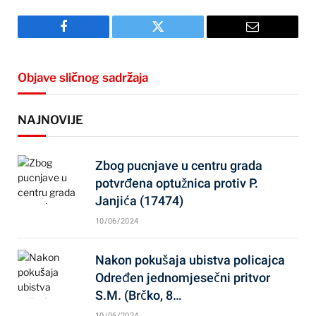
Facebook
Twitter
Email
Objave sličnog sadržaja
NAJNOVIJE
Zbog pucnjave u centru grada
potvrđena optužnica protiv P.
Janjića (17474)
10/06/2024
Nakon pokušaja ubistva policajca
Određen jednomjesečni pritvor
S.M. (Brčko, 8…
10/06/2024