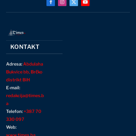
Facebook
Instagram
X
YouTube
(Twitter)
KONTAKT
Adresa:
Abdulaha
Bukvice bb, Brčko
distrikt BiH
E-mail:
redakcija@times.b
a
Telefon:
+387 70
330 097
Web:
www.times.ba