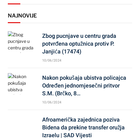
NAJNOVIJE
Zbog pucnjave u centru grada
potvrđena optužnica protiv P.
Janjića (17474)
10/06/2024
Nakon pokušaja ubistva policajca
Određen jednomjesečni pritvor
S.M. (Brčko, 8…
10/06/2024
Afroamerička zajednica poziva
Bidena da prekine transfer oružja
Izraelu | SAD Vijesti