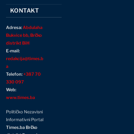
KONTAKT
Adresa:
Abdulaha
Bukvice bb, Brčko
distrikt BiH
E-mail:
redakcija@times.b
a
Telefon:
+387 70
330 097
Web:
www.times.ba
Političko Nezavisni
Informativni Portal
Times.ba Brčko