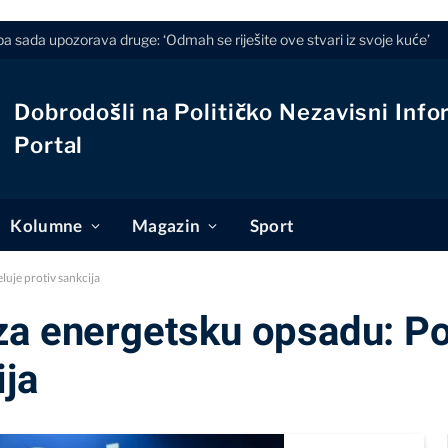
a sada upozorava druge: ‘Odmah se riješite ove stvari iz svoje kuće’
Dobrodošli na Političko Nezavisni Info
Portal
Kolumne
Magazin
Sport
uje protiv sankcija
za energetsku opsadu: P
ija