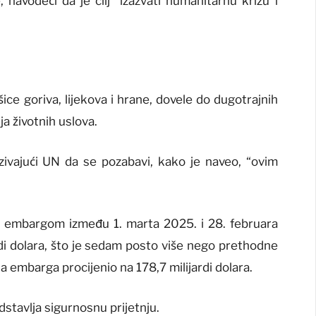
avodeći da je cilj “izazvati humanitarnu krizu i
ice goriva, lijekova i hrane, dovele do dugotrajnih
a životnih uslova.
pozivajući UN da se pozabavi, kako je naveo, “ovim
a embargom između 1. marta 2025. i 28. februara
rdi dolara, što je sedam posto više nego prethodne
 embarga procijenio na 178,7 milijardi dolara.
stavlja sigurnosnu prijetnju.