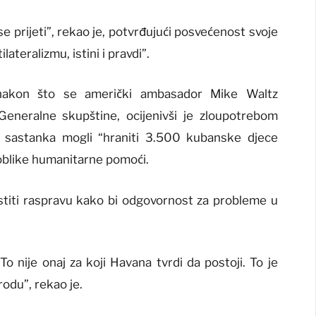
 se prijeti”, rekao je, potvrđujući posvećenost svoje
teralizmu, istini i pravdi”.
 nakon što se američki ambasador Mike Waltz
Generalne skupštine, ocijenivši je zloupotrebom
i sastanka mogli “hraniti 3.500 kubanske djece
e oblike humanitarne pomoći.
stiti raspravu kako bi odgovornost za probleme u
o nije onaj za koji Havana tvrdi da postoji. To je
odu”, rekao je.