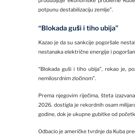
produbljuje ekonomske probleme Kube, n
potpunu destabilizaciju zemlje”.
“Blokada guši i tiho ubija”
Kazao je da su sankcije pogoršale nestaš
nestanaka električne energije i pogoršanj
“Blokada guši i tiho ubija”, rekao je, 
nemilosrdnim zločinom”.
Prema njegovim riječima, šteta izazvan
2026. dostigla je rekordnih osam milija
godine, dok je ukupne gubitke od početka
Odbacio je američke tvrdnje da Kuba pred