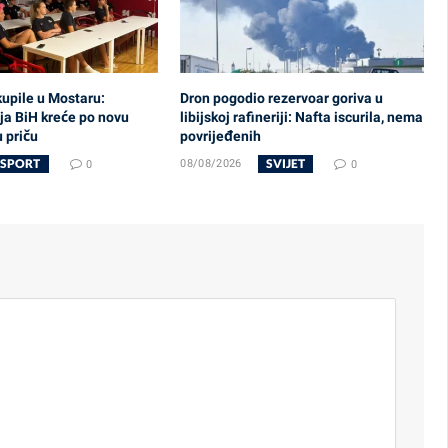
upile u Mostaru:
Dron pogodio rezervoar goriva u
ja BiH kreće po novu
libijskoj rafineriji: Nafta iscurila, nema
 priču
povrijeđenih
SPORT
SVIJET
0
08/08/2026
0