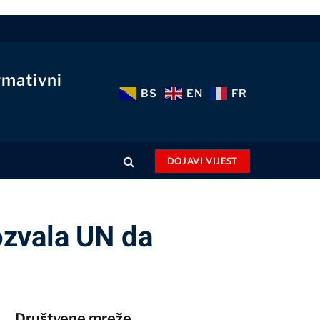
rmativni
BS
EN
FR
DOJAVI VIJEST
ozvala UN da
Društvene mreže