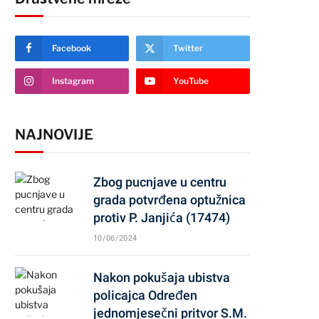
Facebook
Twitter
Instagram
YouTube
NAJNOVIJE
Zbog pucnjave u centru
grada potvrđena optužnica
protiv P. Janjića (17474)
10/06/2024
Nakon pokušaja ubistva
policajca Određen
jednomjesečni pritvor S.M.