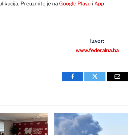
plikacija. Preuzmite je na
Google Playu
i
App
Izvor:
www.federalna.ba
Facebook
Twitter
Email