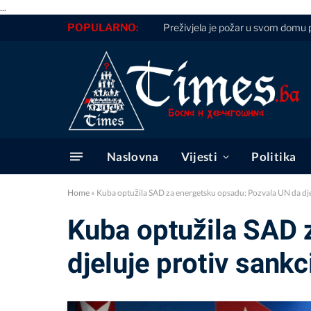
...
POPULARNO:
Preživjela je požar u svom domu p
Naslovna
Vijesti
Politika
Home
»
Kuba optužila SAD za energetsku opsadu: Pozvala UN da djel
Kuba optužila SAD 
djeluje protiv sankc