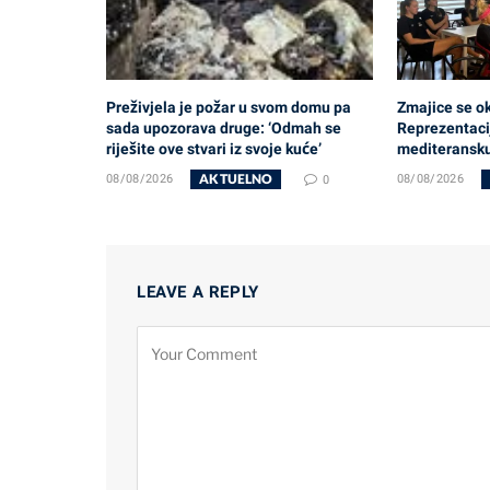
Preživjela je požar u svom domu pa
Zmajice se ok
sada upozorava druge: ‘Odmah se
Reprezentaci
riješite ove stvari iz svoje kuće’
mediteransku
AKTUELNO
08/08/2026
0
08/08/2026
LEAVE A REPLY