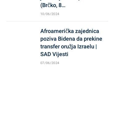
(Brčko, 8…
10/06/2024
Afroamerička zajednica
poziva Bidena da prekine
transfer oružja Izraelu |
SAD Vijesti
07/06/2024