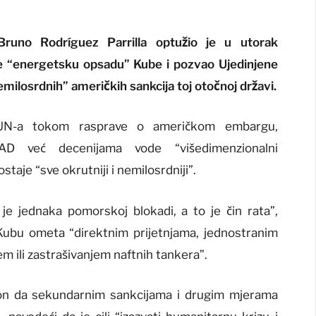
Bruno Rodríguez Parrilla optužio je u utorak
e “energetsku opsadu” Kube i pozvao Ujedinjene
nemilosrdnih” američkih sankcija toj otočnoj državi.
i UN-a tokom rasprave o američkom embargu,
AD već decenijama vode “višedimenzionalni
staje “sve okrutniji i nemilosrdniji”.
je jednaka pomorskoj blokadi, a to je čin rata”,
 Kubu ometa “direktnim prijetnjama, jednostranim
m ili zastrašivanjem naftnih tankera”.
ton da sekundarnim sankcijama i drugim mjerama