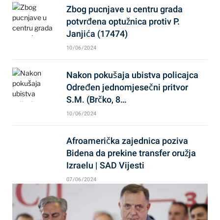
Zbog pucnjave u centru grada
potvrđena optužnica protiv P.
Janjića (17474)
10/06/2024
Nakon pokušaja ubistva policajca
Određen jednomjesečni pritvor
S.M. (Brčko, 8…
10/06/2024
Afroamerička zajednica poziva
Bidena da prekine transfer oružja
Izraelu | SAD Vijesti
07/06/2024