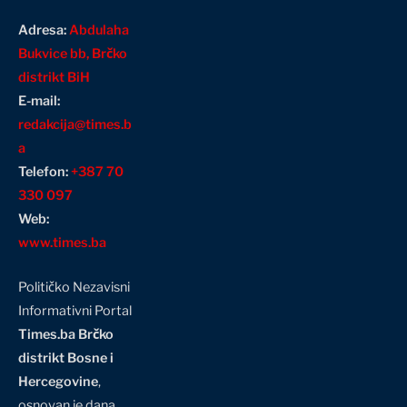
Adresa:
Abdulaha
Bukvice bb, Brčko
distrikt BiH
E-mail:
redakcija@times.b
a
Telefon:
+387 70
330 097
Web:
www.times.ba
Političko Nezavisni
Informativni Portal
Times.ba Brčko
distrikt Bosne i
Hercegovine
,
osnovan je dana