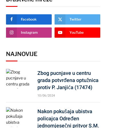
Facebook
Twitter
Instagram
YouTube
NAJNOVIJE
Zbog pucnjave u centru
grada potvrđena optužnica
protiv P. Janjića (17474)
10/06/2024
Nakon pokušaja ubistva
policajca Određen
jednomjesečni pritvor S.M.