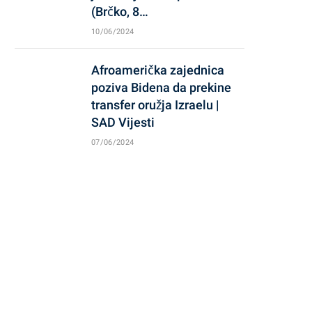
(Brčko, 8…
10/06/2024
Afroamerička zajednica
poziva Bidena da prekine
transfer oružja Izraelu |
SAD Vijesti
07/06/2024