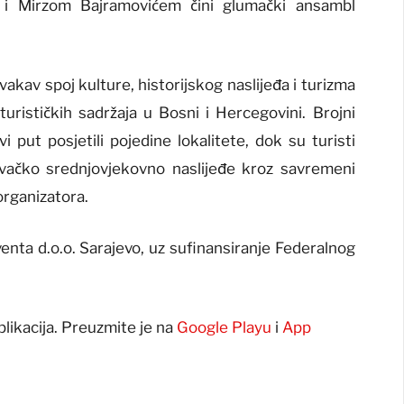
i Mirzom Bajramovićem čini glumački ansambl
vakav spoj kulture, historijskog naslijeđa i turizma
turističkih sadržaja u Bosni i Hercegovini. Brojni
 put posjetili pojedine lokalitete, dok su turisti
ovačko srednjovjekovno naslijeđe kroz savremeni
organizatora.
nventa d.o.o. Sarajevo, uz sufinansiranje Federalnog
plikacija. Preuzmite je na
Google Playu
i
App