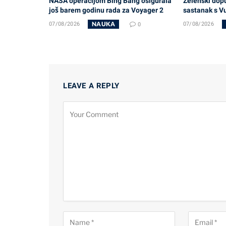
NASA operacijom Bing Bang osigurala
Zelenski dop
još barem godinu rada za Voyager 2
sastanak s V
NAUKA
07/08/2026
0
07/08/2026
LEAVE A REPLY