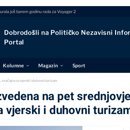
rala još barem godinu rada za Voyager 2
Dobrodošli na Političko Nezavisni Info
Portal
Kolumne
Magazin
Sport
 značajna za vjerski i duhovni turizam
zvedena na pet srednjovj
a vjerski i duhovni turiza