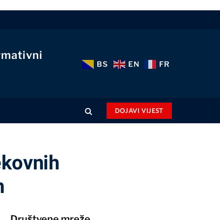
rmativni
BS
EN
FR
DOJAVI VIJEST
ekovnih
m
Društvene mreže