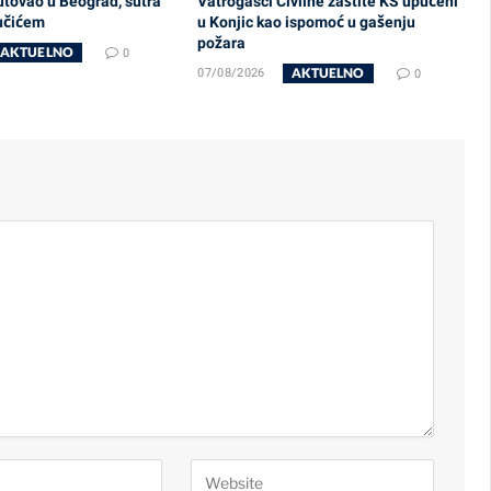
utovao u Beograd, sutra
Vatrogasci Civilne zaštite KS upućeni
učićem
u Konjic kao ispomoć u gašenju
požara
AKTUELNO
0
AKTUELNO
07/08/2026
0