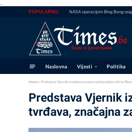
...
POPULARNO:
NASA operacijom Bing Bang osigu
Naslovna
Vijesti
Politika
Home
»
Predstava Vjernik izvedena na pet srednjovjekovnih tvrđava,
Predstava Vjernik i
tvrđava, značajna z