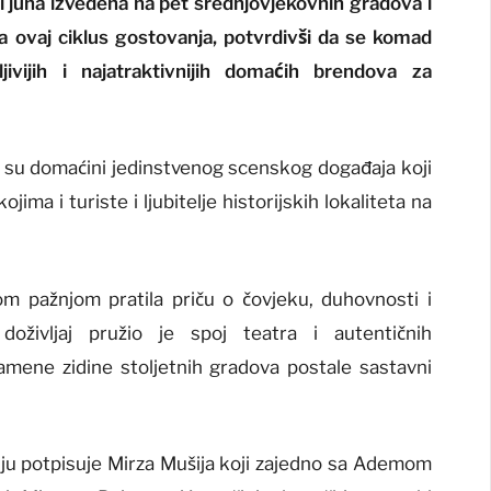
i juna izvedena na pet srednjovjekovnih gradova i
la ovaj ciklus gostovanja, potvrdivši da se komad
jivijih i najatraktivnijih domaćih brendova za
bili su domaćini jedinstvenog scenskog događaja koji
ojima i turiste i ljubitelje historijskih lokaliteta na
om pažnjom pratila priču o čovjeku, duhovnosti i
doživljaj pružio je spoj teatra i autentičnih
amene zidine stoljetnih gradova postale sastavni
žiju potpisuje Mirza Mušija koji zajedno sa Ademom