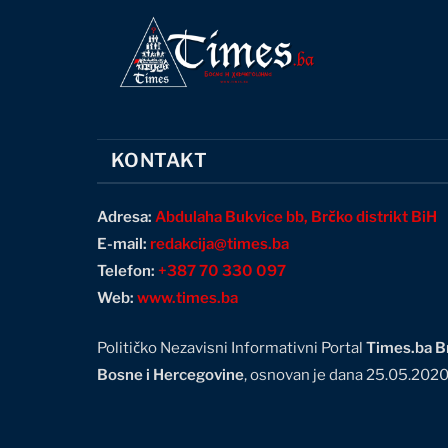
KONTAKT
Adresa:
Abdulaha Bukvice bb, Brčko distrikt BiH
E-mail:
redakcija@times.ba
Telefon:
+387 70 330 097
Web:
www.times.ba
Političko Nezavisni Informativni Portal
Times.ba Br
Bosne i Hercegovine
, osnovan je dana 25.05.202