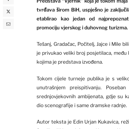
Predstava “Vjernik” koja je tokom maja 
tvrđava širom BiH, uspješno je zaključi
etablirao kao jedan od najprepoznatl
promociju vjerskog i duhovnog turizma.
Tešanj, Gradačac, Počitelj, Jajce i Mile 
je privukao veliki broj posjetilaca, među k
kojima je predstava izvođena.
Tokom cijele turneje publika je s velik
unutrašnjem preispitivanju. Poseban 
srednjovjekovnih ambijenata, gdje su k
dio scenografije i same dramske radnje.
Autor teksta je Edin Urjan Kukavica, re