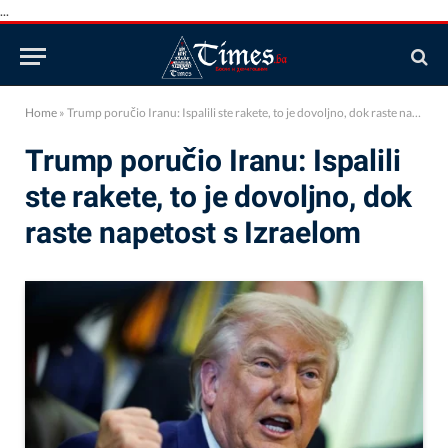
...
Home
»
Trump poručio Iranu: Ispalili ste rakete, to je dovoljno, dok raste napetost s Izraelom
Trump poručio Iranu: Ispalili
ste rakete, to je dovoljno, dok
raste napetost s Izraelom