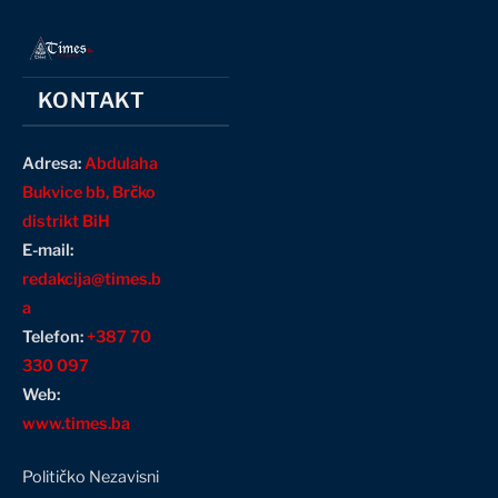
KONTAKT
Adresa:
Abdulaha
Bukvice bb, Brčko
distrikt BiH
E-mail:
redakcija@times.b
a
Telefon:
+387 70
330 097
Web:
www.times.ba
Političko Nezavisni