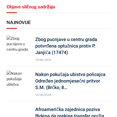
Objave sličnog sadržaja
NAJNOVIJE
Zbog pucnjave u centru grada
potvrđena optužnica protiv P.
Janjića (17474)
10/06/2024
Nakon pokušaja ubistva policajca
Određen jednomjesečni pritvor
S.M. (Brčko, 8…
10/06/2024
Afroamerička zajednica poziva
Bidena da prekine transfer oružja