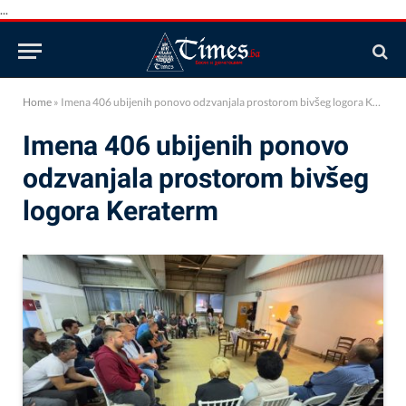
...
Home
»
Imena 406 ubijenih ponovo odzvanjala prostorom bivšeg logora Keraterm
Imena 406 ubijenih ponovo
odzvanjala prostorom bivšeg
logora Keraterm