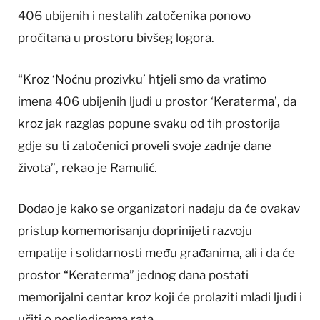
406 ubijenih i nestalih zatočenika ponovo
pročitana u prostoru bivšeg logora.
“Kroz ‘Noćnu prozivku’ htjeli smo da vratimo
imena 406 ubijenih ljudi u prostor ‘Keraterma’, da
kroz jak razglas popune svaku od tih prostorija
gdje su ti zatočenici proveli svoje zadnje dane
života”, rekao je Ramulić.
Dodao je kako se organizatori nadaju da će ovakav
pristup komemorisanju doprinijeti razvoju
empatije i solidarnosti među građanima, ali i da će
prostor “Keraterma” jednog dana postati
memorijalni centar kroz koji će prolaziti mladi ljudi i
učiti o posljedicama rata.