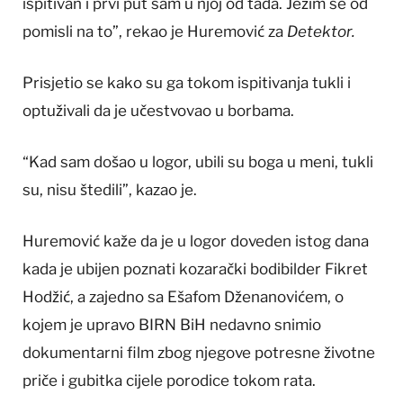
ispitivan i prvi put sam u njoj od tada. Ježim se od
pomisli na to”, rekao je Huremović za
Detektor.
Prisjetio se kako su ga tokom ispitivanja tukli i
optuživali da je učestvovao u borbama.
“Kad sam došao u logor, ubili su boga u meni, tukli
su, nisu štedili”, kazao je.
Huremović kaže da je u logor doveden istog dana
kada je ubijen poznati kozarački bodibilder Fikret
Hodžić, a zajedno sa Ešafom Dženanovićem, o
kojem je upravo BIRN BiH nedavno snimio
dokumentarni film zbog njegove potresne životne
priče i gubitka cijele porodice tokom rata.