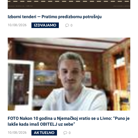
Izborni tenderi — Pratimo predizbornu potrošnju
IZDVAJAMO
10/08/2026
0
FOTO Nakon 10 godina u Njemačkoj vratio se u Livno: “Puno je
lakše kada imaš OBITELJ uz sebe”
AKTUELNO
10/08/2026
0