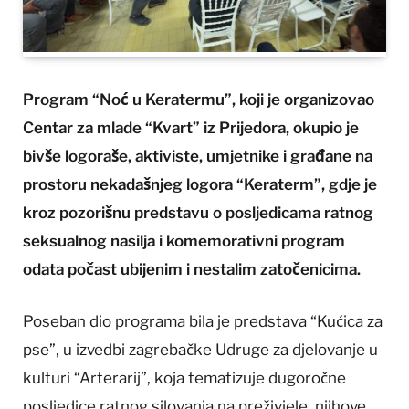
Program “Noć u Keratermu”, koji je organizovao
Centar za mlade “Kvart” iz Prijedora, okupio je
bivše logoraše, aktiviste, umjetnike i građane na
prostoru nekadašnjeg logora “Keraterm”, gdje je
kroz pozorišnu predstavu o posljedicama ratnog
seksualnog nasilja i komemorativni program
odata počast ubijenim i nestalim zatočenicima.
Poseban dio programa bila je predstava “Kućica za
pse”, u izvedbi zagrebačke Udruge za djelovanje u
kulturi “Arterarij”, koja tematizuje dugoročne
posljedice ratnog silovanja na preživjele, njihove