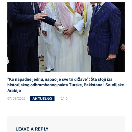
“Ko napadne jednu, napao je sve tri države”: Šta stoji iza
historijskog odbrambenog pakta Turske, Pakistana i Saudijske
Arabije
AKTUELNO
07/08/2026
0
LEAVE A REPLY