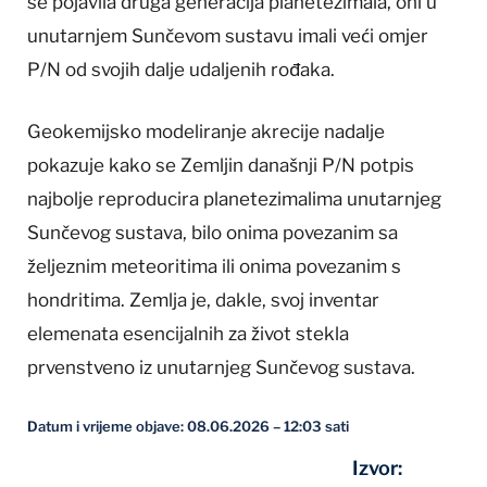
se pojavila druga generacija planetezimala, oni u
unutarnjem Sunčevom sustavu imali veći omjer
P/N od svojih dalje udaljenih rođaka.
Geokemijsko modeliranje akrecije nadalje
pokazuje kako se Zemljin današnji P/N potpis
najbolje reproducira planetezimalima unutarnjeg
Sunčevog sustava, bilo onima povezanim sa
željeznim meteoritima ili onima povezanim s
hondritima. Zemlja je, dakle, svoj inventar
elemenata esencijalnih za život stekla
prvenstveno iz unutarnjeg Sunčevog sustava.
Datum i vrijeme objave: 08.06.2026 – 12:03 sati
Izvor: