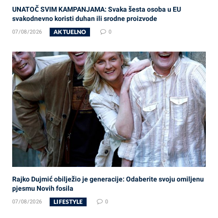
UNATOČ SVIM KAMPANJAMA: Svaka šesta osoba u EU
svakodnevno koristi duhan ili srodne proizvode
AKTUELNO
07/08/2026
0
Rajko Dujmić obilježio je generacije: Odaberite svoju omiljenu
pjesmu Novih fosila
LIFESTYLE
07/08/2026
0