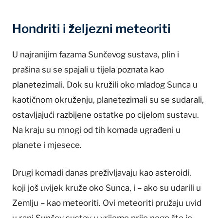
Hondriti i željezni meteoriti
U najranijim fazama Sunčevog sustava, plin i
prašina su se spajali u tijela poznata kao
planetezimali. Dok su kružili oko mladog Sunca u
kaotičnom okruženju, planetezimali su se sudarali,
ostavljajući razbijene ostatke po cijelom sustavu.
Na kraju su mnogi od tih komada ugrađeni u
planete i mjesece.
Drugi komadi danas preživljavaju kao asteroidi,
koji još uvijek kruže oko Sunca, i – ako su udarili u
Zemlju – kao meteoriti. Ovi meteoriti pružaju uvid
u rani Sunčev sustav u vrijeme prije nego što je