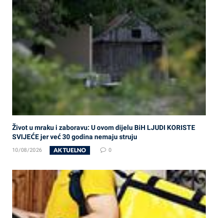
Život u mraku i zaboravu: U ovom dijelu BiH LJUDI KORISTE
SVIJEĆE jer već 30 godina nemaju struju
AKTUELNO
10/08/2026
0