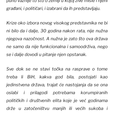
puno važnije to što o zemlji u kojoj žive misle i njeni
građani, i političari, i izabrani da ih predstavljaju.
Krize oko izbora novog visokog predstavnika ne bi
ni bilo da i dalje, 30 godina nakon rata, nije nužna
njegova nazočnost. A nužna je zato što ova država
ne samo da nije funkcionalna i samoodrživa, nego
se i dalje dovodi u pitanje njen opstanak.
Sve dok se ne stavi točka na rasprave o tome
treba li BiH, kakva god bila, postojati kao
jedinstvena država, trajat će nastojanja da se ona
oslabi i prilagodi potrebama korumpiranih
političkih i društvenih elita koje je već godinama
drže u zatočeništvu manjih ili većih sukoba i