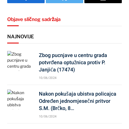
Facebook
Twitter
Email
Objave sličnog sadržaja
NAJNOVIJE
Zbog pucnjave u centru grada
potvrđena optužnica protiv P.
Janjića (17474)
10/06/2024
Nakon pokušaja ubistva policajca
Određen jednomjesečni pritvor
S.M. (Brčko, 8…
10/06/2024