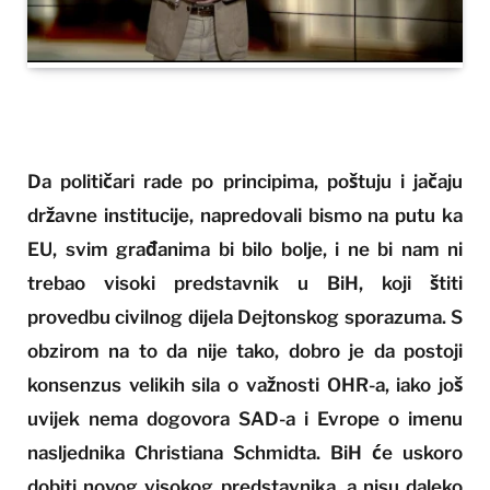
Da političari rade po principima, poštuju i jačaju
državne institucije, napredovali bismo na putu ka
EU, svim građanima bi bilo bolje, i ne bi nam ni
trebao visoki predstavnik u BiH, koji štiti
provedbu civilnog dijela Dejtonskog sporazuma. S
obzirom na to da nije tako, dobro je da postoji
konsenzus velikih sila o važnosti OHR-a, iako još
uvijek nema dogovora SAD-a i Evrope o imenu
nasljednika Christiana Schmidta. BiH će uskoro
dobiti novog visokog predstavnika, a nisu daleko