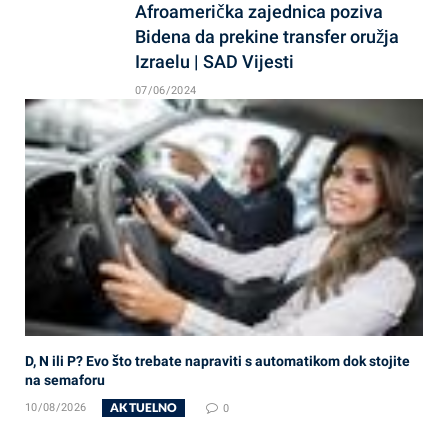
Afroamerička zajednica poziva
Bidena da prekine transfer oružja
Izraelu | SAD Vijesti
07/06/2024
D, N ili P? Evo što trebate napraviti s automatikom dok stojite
na semaforu
AKTUELNO
10/08/2026
0