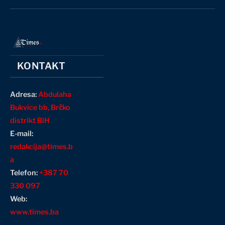
(Twitter)
KONTAKT
Adresa:
Abdulaha
Bukvice bb, Brčko
distrikt BiH
E-mail:
redakcija@times.b
a
Telefon:
+387 70
330 097
Web:
www.times.ba