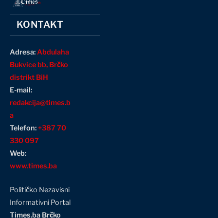
KONTAKT
Adresa:
Abdulaha
Bukvice bb, Brčko
distrikt BiH
E-mail:
redakcija@times.b
a
Telefon:
+387 70
330 097
Web:
www.times.ba
Političko Nezavisni
Informativni Portal
Times.ba Brčko