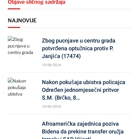
Objave sličnog sadržaja
NAJNOVIJE
Zbog pucnjave u centru grada
potvrđena optužnica protiv P.
Janjića (17474)
10/06/2024
Nakon pokušaja ubistva policajca
Određen jednomjesečni pritvor
S.M. (Brčko, 8…
10/06/2024
Afroamerička zajednica poziva
Bidena da prekine transfer oružja