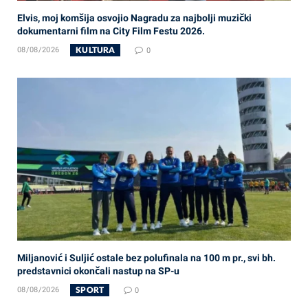
Elvis, moj komšija osvojio Nagradu za najbolji muzički
dokumentarni film na City Film Festu 2026.
KULTURA
08/08/2026
0
Miljanović i Suljić ostale bez polufinala na 100 m pr., svi bh.
predstavnici okončali nastup na SP-u
SPORT
08/08/2026
0