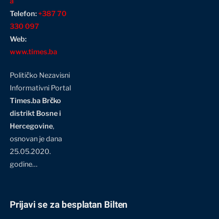
a
Telefon:
+387 70
330 097
Web:
www.times.ba
Političko Nezavisni
Informativni Portal
Times.ba Brčko
distrikt Bosne i
Hercegovine
,
osnovan je dana
25.05.2020.
godine…
Prijavi se za besplatan Bilten