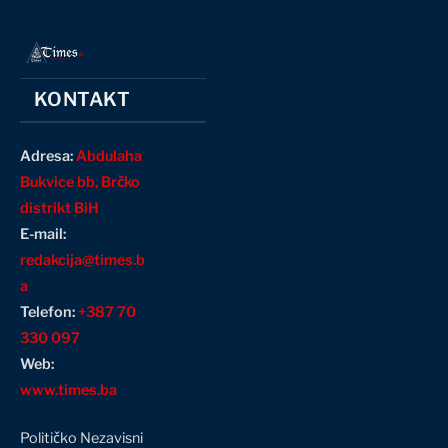
KONTAKT
Adresa:
Abdulaha
Bukvice bb, Brčko
distrikt BiH
E-mail:
redakcija@times.b
a
Telefon:
+387 70
330 097
Web:
www.times.ba
Političko Nezavisni