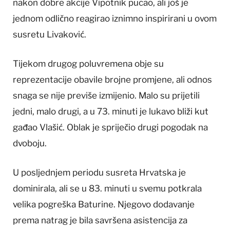
nakon dobre akcije Vipotnik pucao, ali još je
jednom odlično reagirao iznimno inspirirani u ovom
susretu Livaković.
Tijekom drugog poluvremena obje su
reprezentacije obavile brojne promjene, ali odnos
snaga se nije previše izmijenio. Malo su prijetili
jedni, malo drugi, a u 73. minuti je lukavo bliži kut
gađao Vlašić. Oblak je spriječio drugi pogodak na
dvoboju.
U posljednjem periodu susreta Hrvatska je
dominirala, ali se u 83. minuti u svemu potkrala
velika pogreška Baturine. Njegovo dodavanje
prema natrag je bila savršena asistencija za