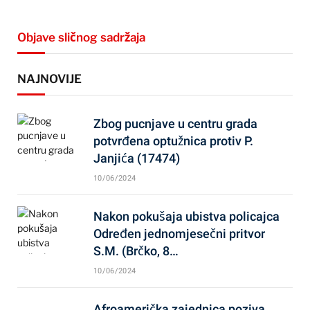
Objave sličnog sadržaja
NAJNOVIJE
Zbog pucnjave u centru grada
potvrđena optužnica protiv P.
Janjića (17474)
10/06/2024
Nakon pokušaja ubistva policajca
Određen jednomjesečni pritvor
S.M. (Brčko, 8…
10/06/2024
Afroamerička zajednica poziva