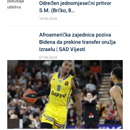
Određen jednomjesečni pritvor
S.M. (Brčko, 8…
10/06/2024
Afroamerička zajednica poziva
Bidena da prekine transfer oružja
Izraelu | SAD Vijesti
07/06/2024