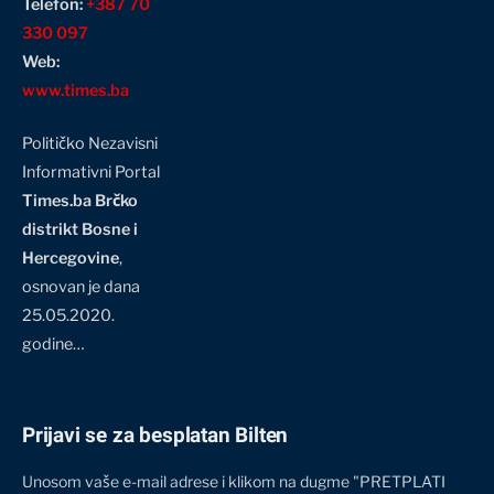
Telefon:
+387 70
330 097
Web:
www.times.ba
Političko Nezavisni
Informativni Portal
Times.ba Brčko
distrikt Bosne i
Hercegovine
,
osnovan je dana
25.05.2020.
godine…
Prijavi se za besplatan Bilten
Unosom vaše e-mail adrese i klikom na dugme "PRETPLATI