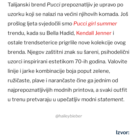
Talijanski brend
Pucci
prepoznatljiv je upravo po
uzorku koji se nalazi na većini njihovih komada. Još
prošlog ljeta svjedočili smo
Pucci girl summer
trendu, kada su Bella Hadid,
Kendall Jenner
i
ostale trendseterice prigrlile nove kolekcije ovog
brenda. Njegov zaštitni znak su šareni, psihodelični
uzorci inspirirani estetikom 70-ih godina. Valovite
linije i jarke kombinacije boja poput zelene,
ružičaste, plave i narančaste čine ga jednim od
najprepoznatljivijih modnih printova, a svaki outfit
u trenu pretvaraju u upečatljiv modni
statement
.
@haileybieber
Izvor: