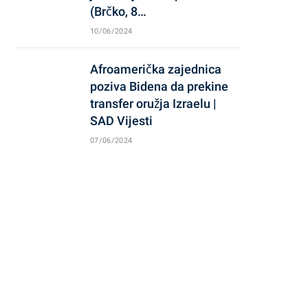
(Brčko, 8…
10/06/2024
Afroamerička zajednica
poziva Bidena da prekine
transfer oružja Izraelu |
SAD Vijesti
07/06/2024