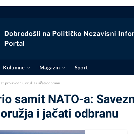
Dobrodošli na Političko Nezavisni Info
Portal
Kolumne
Magazin
Sport
ati proizvodnju oružja i jačati odbranu
rio samit NATO-a: Savezn
oružja i jačati odbranu