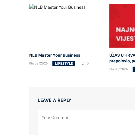
NLB Master Your Business
UŽAS U HRVA
prepolovio, po
LIFESTYLE
06/08/2026
0
06/08/2026
LEAVE A REPLY