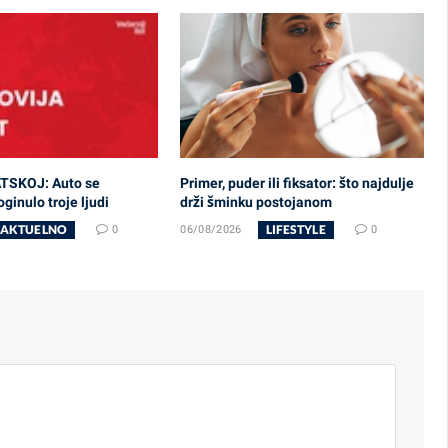
TSKOJ: Auto se
Primer, puder ili fiksator: što najdulje
ginulo troje ljudi
drži šminku postojanom
AKTUELNO
LIFESTYLE
0
06/08/2026
0