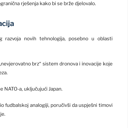
ranična rješenja kako bi se brže djelovalo.
acija
g razvoja novih tehnologija, posebno u oblasti
i „nevjerovatno brz“ sistem dronova i inovacije koje
eza.
 NATO-a, uključujući Japan.
 fudbalskoj analogiji, poručivši da uspješni timovi
je.