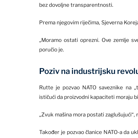
bez dovoljne transparentnosti.
Prema njegovim riječima, Sjeverna Korej
„Moramo ostati oprezni. Ove zemlje sve 
poručio je.
Poziv na industrijsku revol
Rutte je pozvao NATO saveznike na „tra
ističući da proizvodni kapaciteti moraju b
„Zvuk mašina mora postati zaglušujući“, r
Također je pozvao članice NATO-a da uk