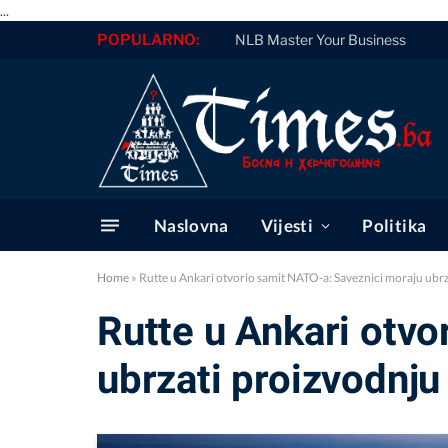
...
POPULARNO:
NLB Master Your Business
Naslovna
Vijesti
Politika
Home
»
Rutte u Ankari otvorio samit NATO-a: Saveznici moraju ubrz
Rutte u Ankari otvo
ubrzati proizvodnju 