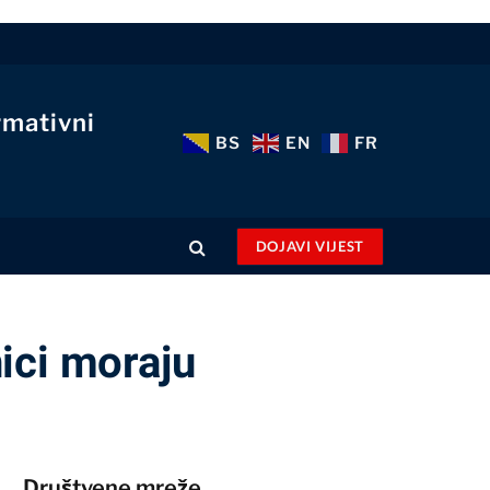
rmativni
BS
EN
FR
DOJAVI VIJEST
ici moraju
Društvene mreže