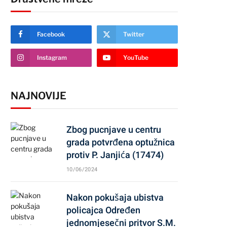
Facebook
Twitter
Instagram
YouTube
NAJNOVIJE
Zbog pucnjave u centru
grada potvrđena optužnica
protiv P. Janjića (17474)
10/06/2024
Nakon pokušaja ubistva
policajca Određen
jednomjesečni pritvor S.M.