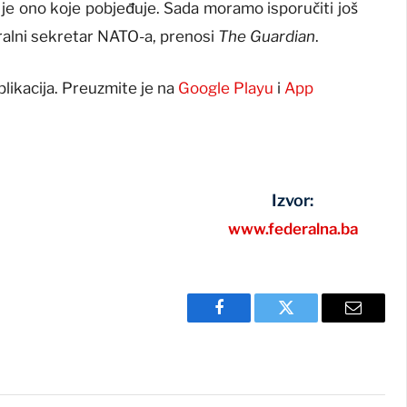
 je ono koje pobjeđuje. Sada moramo isporučiti još
neralni sekretar NATO-a, prenosi
The Guardian
.
plikacija. Preuzmite je na
Google Playu
i
App
Izvor:
www.federalna.ba
Facebook
Twitter
Email