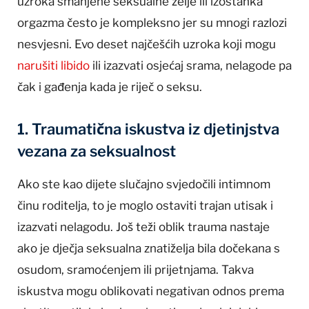
uzroka smanjene seksualne želje ili izostanka
orgazma često je kompleksno jer su mnogi razlozi
nesvjesni. Evo deset najčešćih uzroka koji mogu
narušiti libido
ili izazvati osjećaj srama, nelagode pa
čak i gađenja kada je riječ o seksu.
1. Traumatična iskustva iz djetinjstva
vezana za seksualnost
Ako ste kao dijete slučajno svjedočili intimnom
činu roditelja, to je moglo ostaviti trajan utisak i
izazvati nelagodu. Još teži oblik trauma nastaje
ako je dječja seksualna znatiželja bila dočekana s
osudom, sramoćenjem ili prijetnjama. Takva
iskustva mogu oblikovati negativan odnos prema