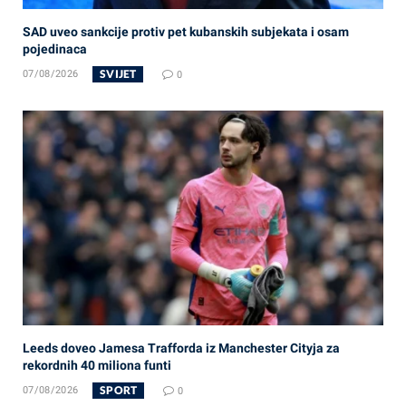
SAD uveo sankcije protiv pet kubanskih subjekata i osam
pojedinaca
SVIJET
07/08/2026
0
Leeds doveo Jamesa Trafforda iz Manchester Cityja za
rekordnih 40 miliona funti
SPORT
07/08/2026
0