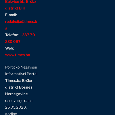
Bukvice bb, Brčko
distrikt BiH
E-mail:
redakcija@times.b
a
Telefon:
+387 70
330 097
Web:
www.times.ba
Političko Nezavisni
Informativni Portal
Times.ba Brčko
distrikt Bosne i
Hercegovine
,
osnovan je dana
25.05.2020.
godine…