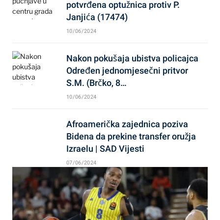
potvrđena optužnica protiv P.
Janjića (17474)
10/06/2024
Nakon pokušaja ubistva policajca
Određen jednomjesečni pritvor
S.M. (Brčko, 8…
10/06/2024
Afroamerička zajednica poziva
Bidena da prekine transfer oružja
Izraelu | SAD Vijesti
07/06/2024