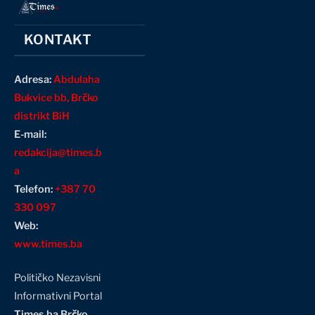
KONTAKT
Adresa:
Abdulaha
Bukvice bb, Brčko
distrikt BiH
E-mail:
redakcija@times.b
a
Telefon:
+387 70
330 097
Web:
www.times.ba
Političko Nezavisni
Informativni Portal
Times.ba Brčko