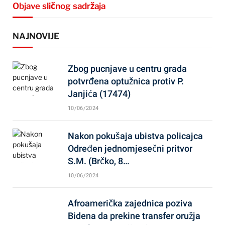
Objave sličnog sadržaja
NAJNOVIJE
Zbog pucnjave u centru grada
potvrđena optužnica protiv P.
Janjića (17474)
10/06/2024
Nakon pokušaja ubistva policajca
Određen jednomjesečni pritvor
S.M. (Brčko, 8…
10/06/2024
Afroamerička zajednica poziva
Bidena da prekine transfer oružja