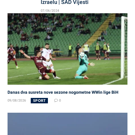
Izraelu | SAD Vijesti
07/06/2024
Danas dva susreta nove sezone nogometne WWin lige BiH
SPORT
09/08/2026
0