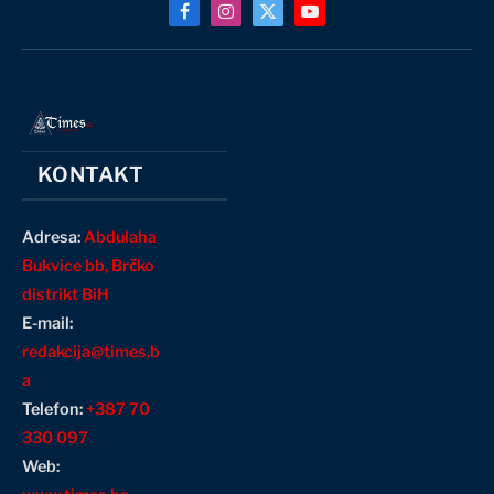
Facebook
Instagram
X
YouTube
(Twitter)
KONTAKT
Adresa:
Abdulaha
Bukvice bb, Brčko
distrikt BiH
E-mail:
redakcija@times.b
a
Telefon:
+387 70
330 097
Web: