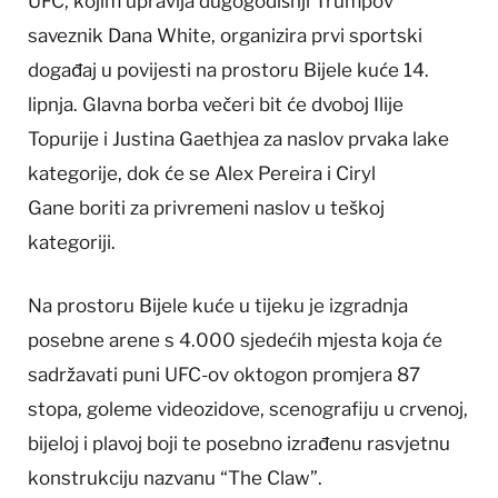
UFC, kojim upravlja dugogodišnji Trumpov
saveznik Dana White, organizira prvi sportski
događaj u povijesti na prostoru Bijele kuće 14.
lipnja. Glavna borba večeri bit će dvoboj Ilije
Topurije i Justina Gaethjea za naslov prvaka lake
kategorije, dok će se Alex Pereira i Ciryl
Gane boriti za privremeni naslov u teškoj
kategoriji.
Na prostoru Bijele kuće u tijeku je izgradnja
posebne arene s 4.000 sjedećih mjesta koja će
sadržavati puni UFC-ov oktogon promjera 87
stopa, goleme videozidove, scenografiju u crvenoj,
bijeloj i plavoj boji te posebno izrađenu rasvjetnu
konstrukciju nazvanu “The Claw”.