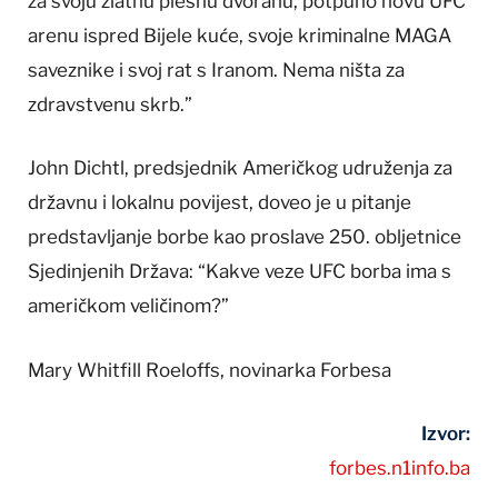
za svoju zlatnu plesnu dvoranu, potpuno novu UFC
arenu ispred Bijele kuće, svoje kriminalne MAGA
saveznike i svoj rat s Iranom. Nema ništa za
zdravstvenu skrb.”
John Dichtl, predsjednik Američkog udruženja za
državnu i lokalnu povijest, doveo je u pitanje
predstavljanje borbe kao proslave 250. obljetnice
Sjedinjenih Država: “Kakve veze UFC borba ima s
američkom veličinom?”
Mary Whitfill Roeloffs, novinarka Forbesa
Izvor:
forbes.n1info.ba