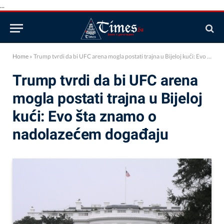
...
Home
»
Trump tvrdi da bi UFC arena mogla postati trajna u Bijeloj kući: Evo šta znamo o nadolazećem događaju
Trump tvrdi da bi UFC arena
mogla postati trajna u Bijeloj
kući: Evo šta znamo o
nadolazećem događaju