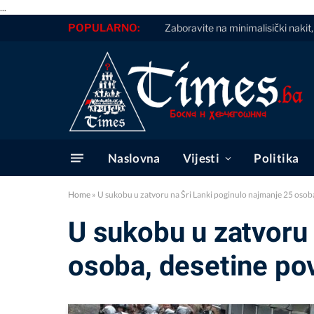
...
POPULARNO:
Zaboravite na minimalisički nakit
Naslovna
Vijesti
Politika
Home
»
U sukobu u zatvoru na Šri Lanki poginulo najmanje 25 osob
U sukobu u zatvoru 
osoba, desetine po