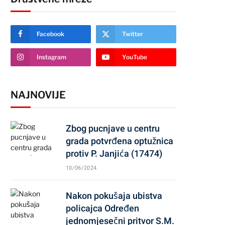
Facebook
Twitter
Instagram
YouTube
NAJNOVIJE
Zbog pucnjave u centru
grada potvrđena optužnica
protiv P. Janjića (17474)
10/06/2024
Nakon pokušaja ubistva
policajca Određen
jednomjesečni pritvor S.M.