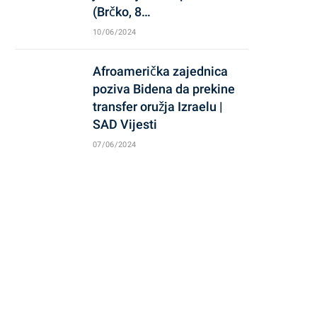
(Brčko, 8…
10/06/2024
Afroamerička zajednica
poziva Bidena da prekine
transfer oružja Izraelu |
SAD Vijesti
07/06/2024