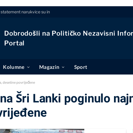
, statement narukvice su in
Dobrodošli na Političko Nezavisni Info
Portal
Kolumne
Magazin
Sport
a, desetine povrijeđene
na Šri Lanki poginulo na
vrijeđene