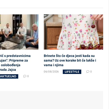
ović s predstavnicima
Brinete što će djeca jesti kada su
ujan“: Pripreme za
sama? Uz ove korake bit će lakše i
e oslobođenja
vama i njima
grada Jajca
LIFESTYLE
06/08/2026
0
AKTUELNO
0