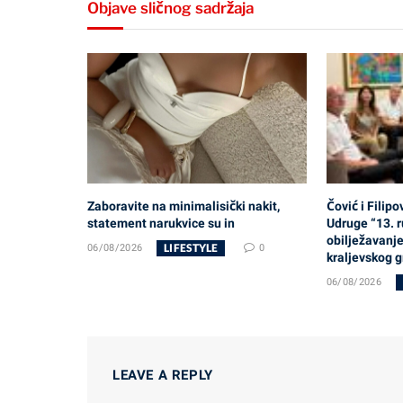
Objave sličnog sadržaja
Zaboravite na minimalisički nakit,
Čović i Filip
statement narukvice su in
Udruge “13. r
obilježavanj
LIFESTYLE
06/08/2026
0
kraljevskog 
06/08/2026
LEAVE A REPLY