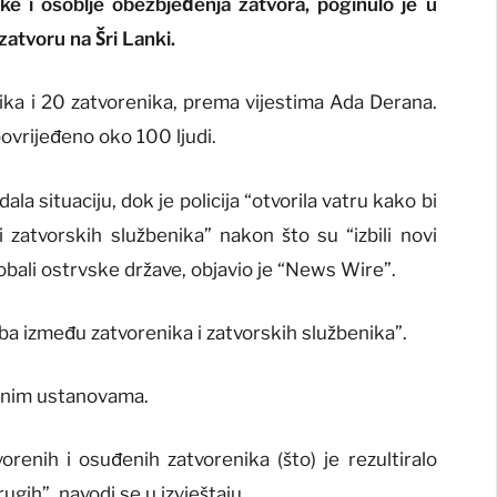
ike i osoblje obezbjeđenja zatvora, poginulo je u
zatvoru na Šri Lanki.
ka i 20 zatvorenika, prema vijestima Ada Derana.
ovrijeđeno oko 100 ljudi.
la situaciju, dok je policija “otvorila vatru kako bi
 zatvorskih službenika” nakon što su “izbili novi
bali ostrvske države, objavio je “News Wire”.
oba između zatvorenika i zatvorskih službenika”.
venim ustanovama.
vorenih i osuđenih zatvorenika (što) je rezultiralo
gih”, navodi se u izvještaju.