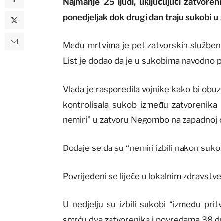
Najmanje 25 ljudi, uključujući zatvoren
ponedjeljak dok drugi dan traju sukobi u 
Među mrtvima je pet zatvorskih službeni
List je dodao da je u sukobima navodno p
Vlada je rasporedila vojnike kako bi obuzda
kontrolisala sukob između zatvorenika i
nemiri” u zatvoru Negombo na zapadnoj o
Dodaje se da su “nemiri izbili nakon suk
Povrijeđeni se liječe u lokalnim zdravst
U nedjelju su izbili sukobi “između prit
smrću dva zatvorenika i povredama 38 dru