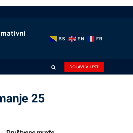
rmativni
BS
EN
FR
DOJAVI VIJEST
jmanje 25
Društvene mreže