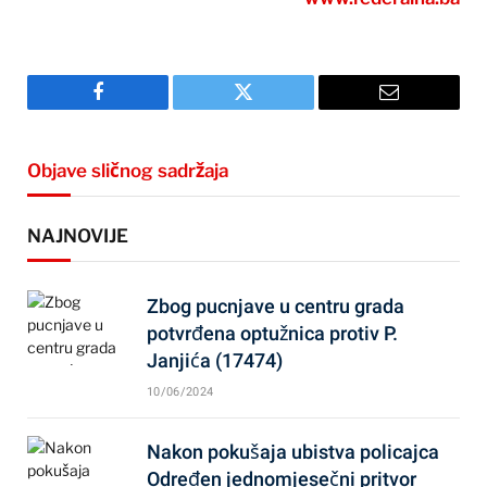
Facebook
Twitter
Email
Objave sličnog sadržaja
NAJNOVIJE
Zbog pucnjave u centru grada
potvrđena optužnica protiv P.
Janjića (17474)
10/06/2024
Nakon pokušaja ubistva policajca
Određen jednomjesečni pritvor