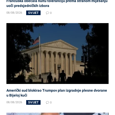
Francuska obećala nultu toleranciju prema stranom miješanju
uoči predsjedničkih izbora
SVIJET
08/08/2026
0
Američki sud blokirao Trumpov plan izgradnje plesne dvorane
u Bijeloj kući
SVIJET
08/08/2026
0