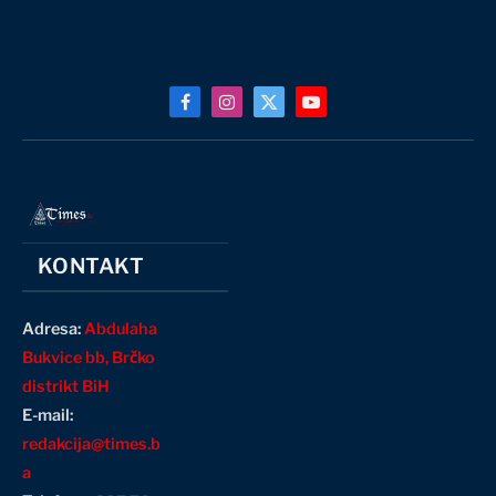
Facebook
Instagram
X
YouTube
(Twitter)
KONTAKT
Adresa:
Abdulaha
Bukvice bb, Brčko
distrikt BiH
E-mail:
redakcija@times.b
a