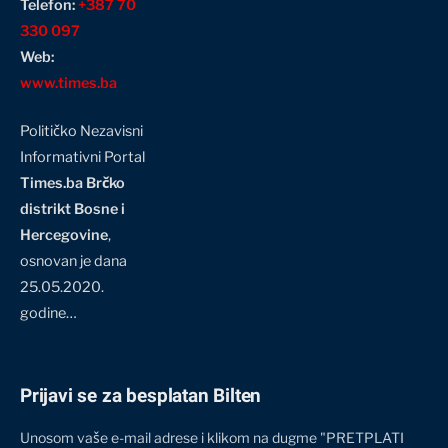
Telefon:
+387 70
330 097
Web:
www.times.ba
Političko Nezavisni
Informativni Portal
Times.ba Brčko
distrikt Bosne i
Hercegovine
,
osnovan je dana
25.05.2020.
godine…
Prijavi se za besplatan Bilten
Unosom vaše e-mail adrese i klikom na dugme "PRETPLATI