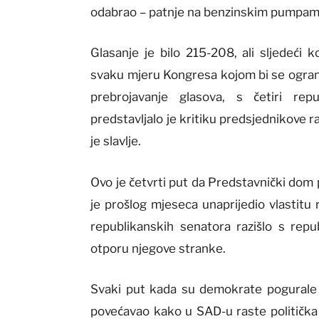
odabrao – patnje na benzinskim pumpama
Glasanje je bilo 215-208, ali sljedeći 
svaku mjeru Kongresa kojom bi se ograni
prebrojavanje glasova, s četiri rep
predstavljalo je kritiku predsjednikove r
je slavlje.
Ovo je četvrti put da Predstavnički dom 
je prošlog mjeseca unaprijedio vlastitu
republikanskih senatora razišlo s rep
otporu njegove stranke.
Svaki put kada su demokrate pogurale r
povećavao kako u SAD-u raste političk