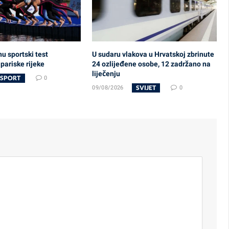
u sportski test
U sudaru vlakova u Hrvatskoj zbrinute
 pariske rijeke
24 ozlijeđene osobe, 12 zadržano na
liječenju
SPORT
0
SVIJET
09/08/2026
0