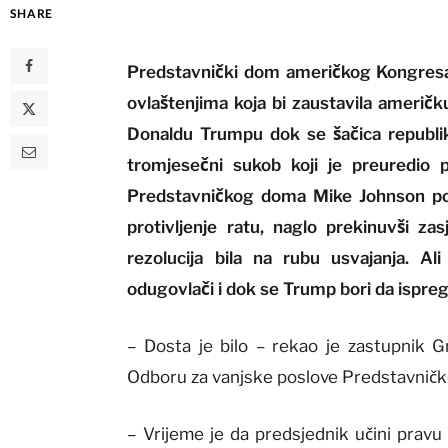
SHARE
Predstavnički dom američkog Kongresa j
ovlaštenjima koja bi zaustavila američk
Donaldu Trumpu dok se šačica republi
tromjesečni sukob koji je preuredio po
Predstavničkog doma Mike Johnson poku
protivljenje ratu, naglo prekinuvši za
rezolucija bila na rubu usvajanja. A
odugovlači i dok se Trump bori da ispreg
– Dosta je bilo – rekao je zastupnik
Odboru za vanjske poslove Predstavničko
– Vrijeme je da predsjednik učini pravu 