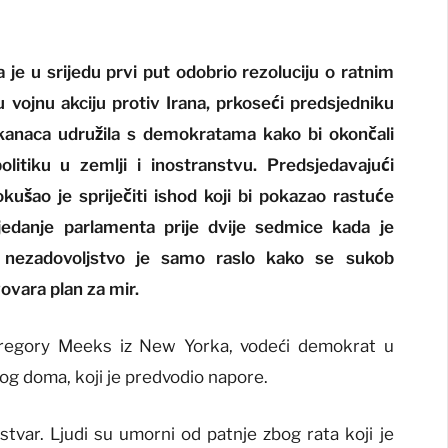
e u srijedu prvi put odobrio rezoluciju o ratnim
u vojnu akciju protiv Irana, prkoseći predsjedniku
kanaca udružila s demokratama kako bi okončali
litiku u zemlji i inostranstvu. Predsjedavajući
šao je spriječiti ishod koji bi pokazao rastuće
sjedanje parlamenta prije dvije sedmice kada je
li nezadovoljstvo je samo raslo kako se sukob
ovara plan za mir.
 Gregory Meeks iz New Yorka, vodeći demokrat u
g doma, koji je predvodio napore.
stvar. Ljudi su umorni od patnje zbog rata koji je