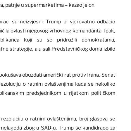
, patnje u supermarketima – kazao je on.
koraci su neizvjesni. Trump bi vjerovatno odbacio
čila ovlasti njegovog vrhovnog komandanta. Ipak,
ublikanca koji su se pridružili demokratama,
atne strategije, a u sali Predstavničkog doma izbilo
pokušava obuzdati američki rat protiv Irana. Senat
 rezoluciju o ratnim ovlaštenjima kada se nekoliko
ublikanskim predsjednikom u rijetkom političkom
ezoluciju o ratnim ovlaštenjima, broj glasova se
a nelagoda zbog u SAD-u. Trump se kandidraoo za