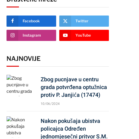
Facebook
Twitter
Instagram
YouTube
NAJNOVIJE
Zbog pucnjave u centru
grada potvrđena optužnica
protiv P. Janjića (17474)
10/06/2024
Nakon pokušaja ubistva
policajca Određen
jednomjesečni pritvor S.M.