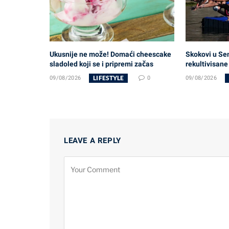
Ukusnije ne može! Domaći cheescake
Skokovi u Sen
sladoled koji se i pripremi začas
rekultivisane
LIFESTYLE
09/08/2026
0
09/08/2026
LEAVE A REPLY