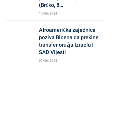
(Brčko, 8…
10/06/2024
Afroamerička zajednica
poziva Bidena da prekine
transfer oružja Izraelu |
SAD Vijesti
07/06/2024