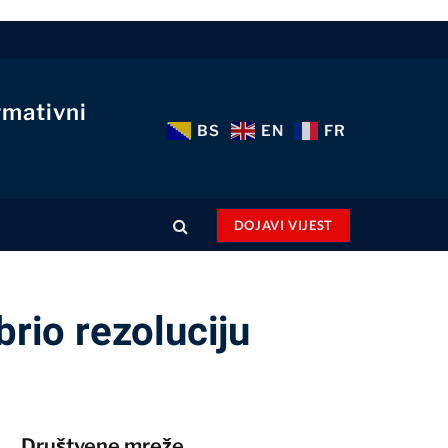
rmativni
BS
EN
FR
DOJAVI VIJEST
rio rezoluciju
Društvene mreže