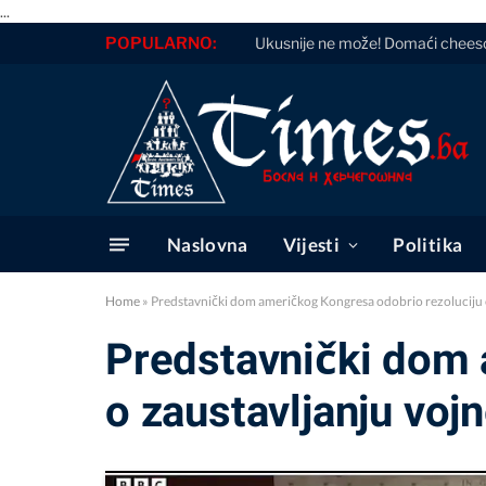
...
POPULARNO:
Ukusnije ne može! Domaći cheesca
Naslovna
Vijesti
Politika
Home
»
Predstavnički dom američkog Kongresa odobrio rezoluciju o 
Predstavnički dom 
o zaustavljanju vojn