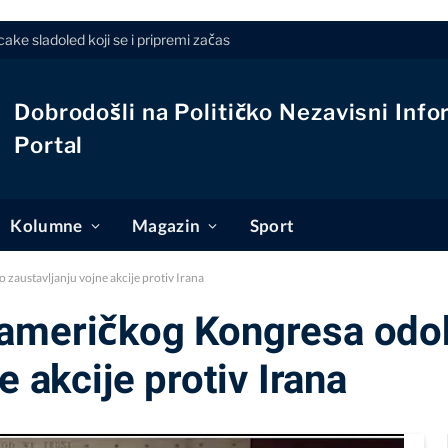
ke sladoled koji se i pripremi začas
Dobrodošli na Političko Nezavisni Info
Portal
Kolumne
Magazin
Sport
zaustavljanju vojne akcije protiv Irana
američkog Kongresa odob
e akcije protiv Irana