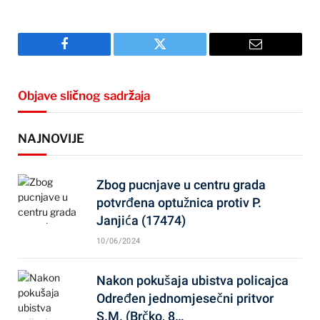
Facebook
Twitter
Email
Objave sličnog sadržaja
NAJNOVIJE
Zbog pucnjave u centru grada
potvrđena optužnica protiv P.
Janjića (17474)
10/06/2024
Nakon pokušaja ubistva policajca
Određen jednomjesečni pritvor
S.M. (Brčko, 8…