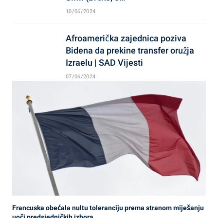
10/06/2024
Afroamerička zajednica poziva
Bidena da prekine transfer oružja
Izraelu | SAD Vijesti
07/06/2024
Francuska obećala nultu toleranciju prema stranom miješanju
uoči predsjedničkih izbora