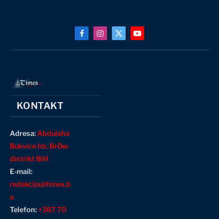
Facebook
Instagram
X
YouTube
(Twitter)
KONTAKT
Adresa:
Abdulaha
Bukvice bb, Brčko
distrikt BiH
E-mail:
redakcija@times.b
a
Telefon:
+387 70