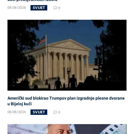
SVIJET
08/08/2026
0
Američki sud blokirao Trumpov plan izgradnje plesne dvorane
u Bijeloj kući
SVIJET
08/08/2026
0