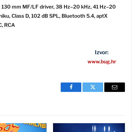
a, 130 mm MF/LF driver, 38 Hz–20 kHz, 41 Hz–20
ku, Class D, 102 dB SPL, Bluetooth 5.4, aptX
-C, RCA
Izvor:
www.bug.hr
Facebook
Twitter
Email