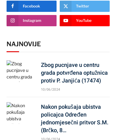
Facebook
Twitter
Instagram
YouTube
NAJNOVIJE
Zbog pucnjave u centru
grada potvrđena optužnica
protiv P. Janjića (17474)
10/06/2024
Nakon pokušaja ubistva
policajca Određen
jednomjesečni pritvor S.M.
(Brčko, 8…
10/06/2024