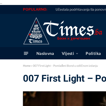
...
POPULARNO:
Učestala podrhtavanja tla ponovno
Naslovna
Vijesti
Politika
Home
»
007 First Light – Pomlađeni Bond u odličnom izdanju
007 First Light – 