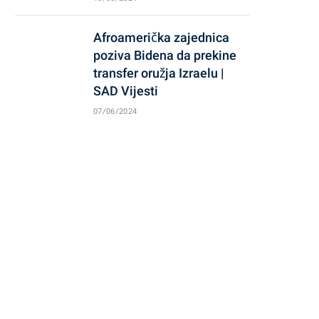
Afroamerička zajednica
poziva Bidena da prekine
transfer oružja Izraelu |
SAD Vijesti
07/06/2024