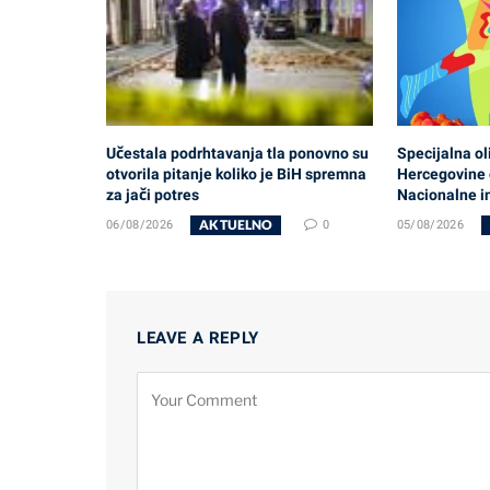
Učestala podrhtavanja tla ponovno su
Specijalna ol
otvorila pitanje koliko je BiH spremna
Hercegovine o
za jači potres
Nacionalne i
AKTUELNO
06/08/2026
0
05/08/2026
LEAVE A REPLY