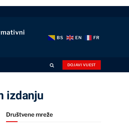
rmativni
BS
EN
FR
DOJAVI VIJEST
m izdanju
Društvene mreže