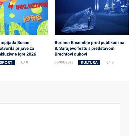
impijada Bosne i
Berliner Ensemble pred publikom na
tvorila prijave za
8. Sarajevo festu s predstavom
nkluzivne igre 2026
Brechtovi duhovi
SPORT
KULTURA
0
05/08/2026
0