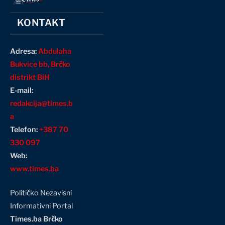
KONTAKT
Adresa:
Abdulaha
Bukvice bb, Brčko
distrikt BiH
E-mail:
redakcija@times.b
a
Telefon:
+387 70
330 097
Web:
www.times.ba
Političko Nezavisni
Informativni Portal
Times.ba Brčko