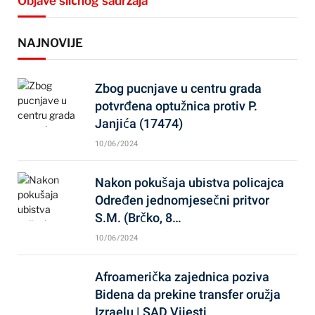
Objave sličnog sadržaja
NAJNOVIJE
Zbog pucnjave u centru grada
potvrđena optužnica protiv P.
Janjića (17474)
10/06/2024
Nakon pokušaja ubistva policajca
Određen jednomjesečni pritvor
S.M. (Brčko, 8…
10/06/2024
Afroamerička zajednica poziva
Bidena da prekine transfer oružja
Izraelu | SAD Vijesti