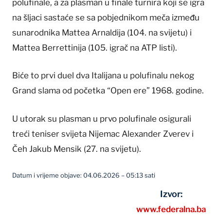
polufinale, a za plasman u finale turnira koji se igra
na šljaci sastaće se sa pobjednikom meča između
sunarodnika Mattea Arnaldija (104. na svijetu) i
Mattea Berrettinija (105. igrač na ATP listi).
Biće to prvi duel dva Italijana u polufinalu nekog
Grand slama od početka “Open ere” 1968. godine.
U utorak su plasman u prvo polufinale osigurali
treći teniser svijeta Nijemac Alexander Zverev i
Čeh Jakub Mensik (27. na svijetu).
Datum i vrijeme objave: 04.06.2026 – 05:13 sati
Izvor:
www.federalna.ba