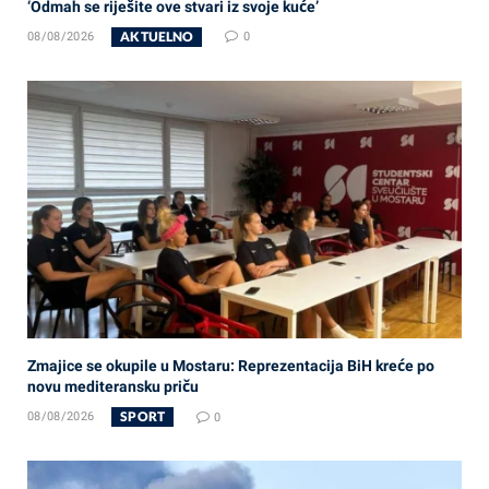
‘Odmah se riješite ove stvari iz svoje kuće’
AKTUELNO
08/08/2026
0
Zmajice se okupile u Mostaru: Reprezentacija BiH kreće po
novu mediteransku priču
SPORT
08/08/2026
0