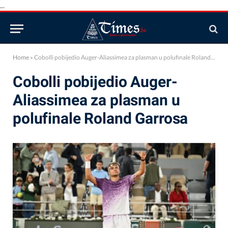
...
Home
»
Cobolli pobijedio Auger-Aliassimea za plasman u polufinale Roland Garrosa
Cobolli pobijedio Auger-
Aliassimea za plasman u
polufinale Roland Garrosa