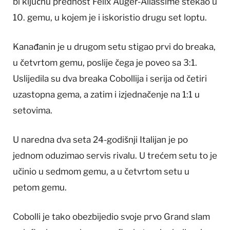
bi ključnu prednost Felix Auger-Aliassime stekao u
10. gemu, u kojem je i iskoristio drugu set loptu.
Kanađanin je u drugom setu stigao prvi do breaka,
u četvrtom gemu, poslije čega je poveo sa 3:1.
Uslijedila su dva breaka Cobollija i serija od četiri
uzastopna gema, a zatim i izjednačenje na 1:1 u
setovima.
U naredna dva seta 24-godišnji Italijan je po
jednom oduzimao servis rivalu. U trećem setu to je
učinio u sedmom gemu, a u četvrtom setu u
petom gemu.
Cobolli je tako obezbijedio svoje prvo Grand slam