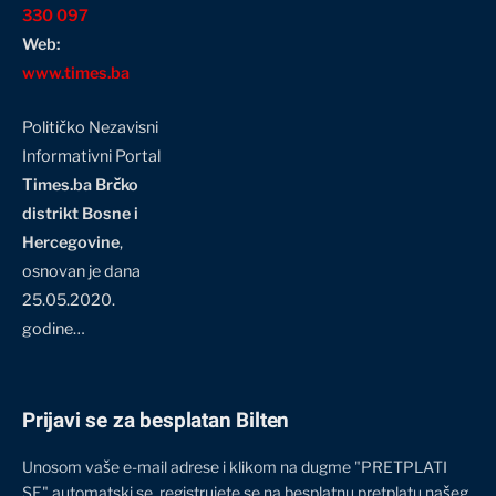
330 097
Web:
www.times.ba
Političko Nezavisni
Informativni Portal
Times.ba Brčko
distrikt Bosne i
Hercegovine
,
osnovan je dana
25.05.2020.
godine…
Prijavi se za besplatan Bilten
Unosom vaše e-mail adrese i klikom na dugme "PRETPLATI
SE" automatski se registrujete se na besplatnu pretplatu našeg