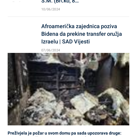
S.M. (Brčko, 8…
10/06/2024
Afroamerička zajednica poziva
Bidena da prekine transfer oružja
Izraelu | SAD Vijesti
07/06/2024
Preživjela je požar u svom domu pa sada upozorava druge: