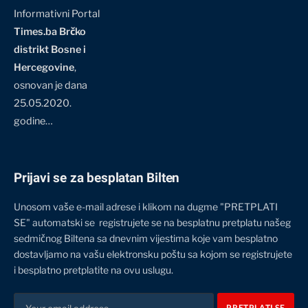
Informativni Portal
Times.ba Brčko
distrikt Bosne i
Hercegovine
,
osnovan je dana
25.05.2020.
godine…
Prijavi se za besplatan Bilten
Unosom vaše e-mail adrese i klikom na dugme "PRETPLATI
SE" automatski se registrujete se na besplatnu pretplatu našeg
sedmičnog Biltena sa dnevnim vijestima koje vam besplatno
dostavljamo na vašu elektronsku poštu sa kojom se registrujete
i besplatno pretplatite na ovu uslugu.