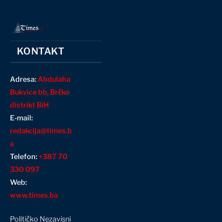
KONTAKT
Adresa:
Abdulaha
Bukvice bb, Brčko
distrikt BiH
E-mail:
redakcija@times.b
a
Telefon:
+387 70
330 097
Web:
www.times.ba
Političko Nezavisni