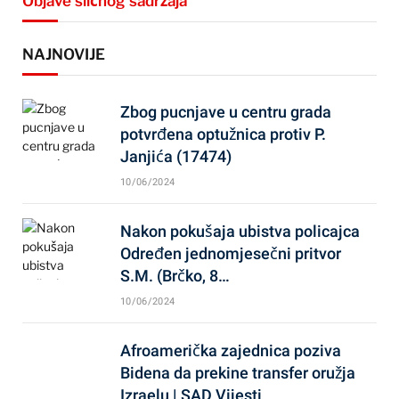
Objave sličnog sadržaja
NAJNOVIJE
Zbog pucnjave u centru grada
potvrđena optužnica protiv P.
Janjića (17474)
10/06/2024
Nakon pokušaja ubistva policajca
Određen jednomjesečni pritvor
S.M. (Brčko, 8…
10/06/2024
Afroamerička zajednica poziva
Bidena da prekine transfer oružja
Izraelu | SAD Vijesti