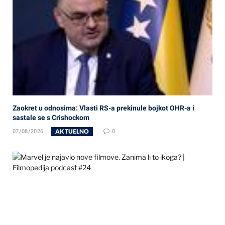
Zaokret u odnosima: Vlasti RS-a prekinule bojkot OHR-a i
sastale se s Crishockom
AKTUELNO
07/08/2026
0