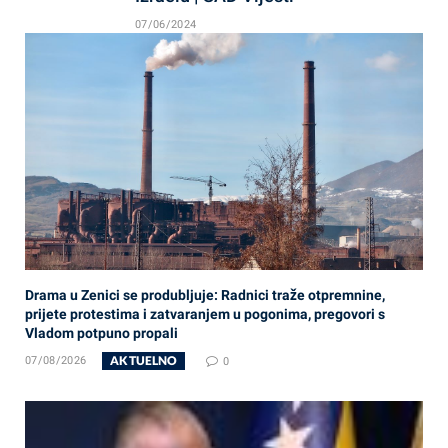
07/06/2024
Drama u Zenici se produbljuje: Radnici traže otpremnine,
prijete protestima i zatvaranjem u pogonima, pregovori s
Vladom potpuno propali
AKTUELNO
07/08/2026
0