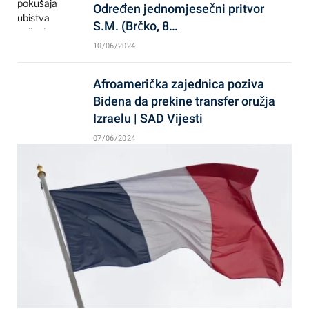
Određen jednomjesečni pritvor
S.M. (Brčko, 8…
10/06/2024
Afroamerička zajednica poziva
Bidena da prekine transfer oružja
Izraelu | SAD Vijesti
07/06/2024