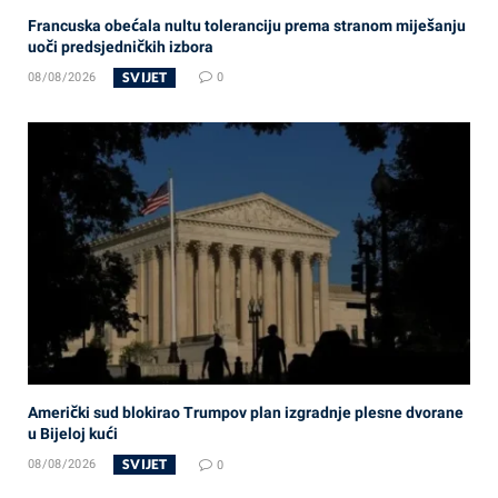
Francuska obećala nultu toleranciju prema stranom miješanju
uoči predsjedničkih izbora
SVIJET
08/08/2026
0
Američki sud blokirao Trumpov plan izgradnje plesne dvorane
u Bijeloj kući
SVIJET
08/08/2026
0