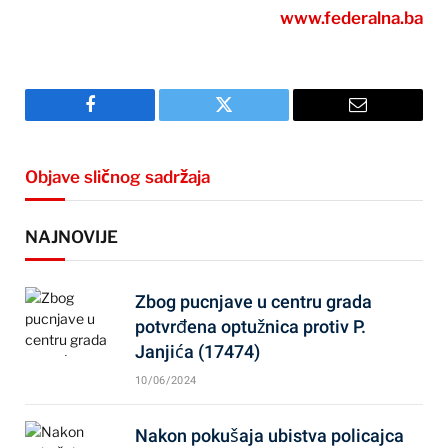
www.federalna.ba
Facebook
Twitter
Email
Objave sličnog sadržaja
NAJNOVIJE
Zbog pucnjave u centru grada
potvrđena optužnica protiv P.
Janjića (17474)
10/06/2024
Nakon pokušaja ubistva policajca