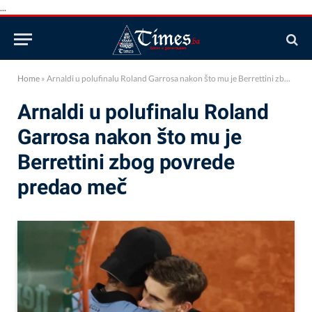
...
Home
»
Arnaldi u polufinalu Roland Garrosa nakon što mu je Berrettini zbog povrede predao meč
Arnaldi u polufinalu Roland
Garrosa nakon što mu je
Berrettini zbog povrede
predao meč