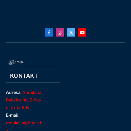
Facebook
Instagram
X
YouTube
(Twitter)
KONTAKT
Adresa:
Abdulaha
Bukvice bb, Brčko
distrikt BiH
E-mail:
redakcija@times.b
a