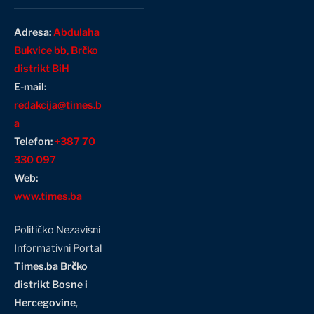
Adresa:
Abdulaha
Bukvice bb, Brčko
distrikt BiH
E-mail:
redakcija@times.b
a
Telefon:
+387 70
330 097
Web:
www.times.ba
Političko Nezavisni
Informativni Portal
Times.ba Brčko
distrikt Bosne i
Hercegovine
,