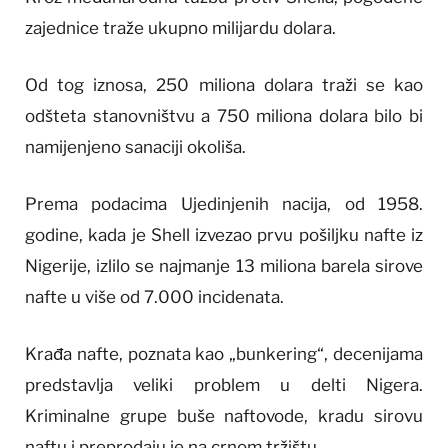
zajednice traže ukupno milijardu dolara.
Od tog iznosa, 250 miliona dolara traži se kao
odšteta stanovništvu a 750 miliona dolara bilo bi
namijenjeno sanaciji okoliša.
Prema podacima Ujedinjenih nacija, od 1958.
godine, kada je Shell izvezao prvu pošiljku nafte iz
Nigerije, izlilo se najmanje 13 miliona barela sirove
nafte u više od 7.000 incidenata.
Krađa nafte, poznata kao „bunkering“, decenijama
predstavlja veliki problem u delti Nigera.
Kriminalne grupe buše naftovode, kradu sirovu
naftu i preprodaju je na crnom tržištu.