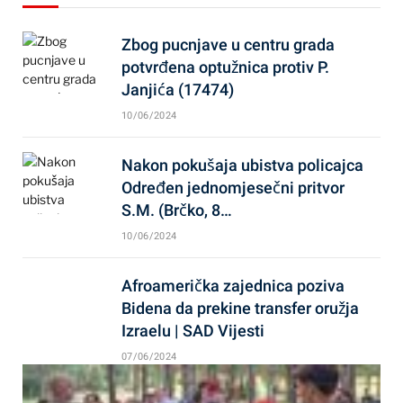
Zbog pucnjave u centru grada
potvrđena optužnica protiv P.
Janjića (17474)
10/06/2024
Nakon pokušaja ubistva policajca
Određen jednomjesečni pritvor
S.M. (Brčko, 8…
10/06/2024
Afroamerička zajednica poziva
Bidena da prekine transfer oružja
Izraelu | SAD Vijesti
07/06/2024