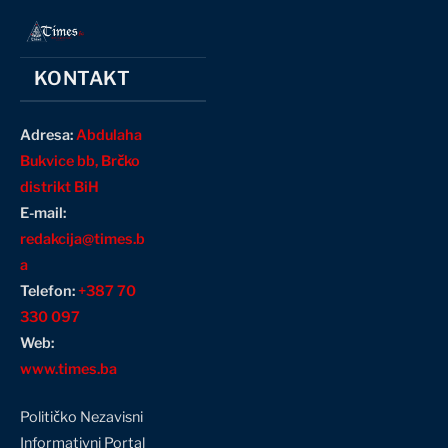
KONTAKT
Adresa:
Abdulaha
Bukvice bb, Brčko
distrikt BiH
E-mail:
redakcija@times.b
a
Telefon:
+387 70
330 097
Web:
www.times.ba
Političko Nezavisni
Informativni Portal