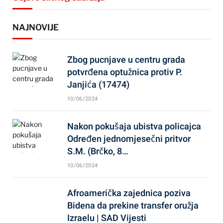
NAJNOVIJE
Zbog pucnjave u centru grada
potvrđena optužnica protiv P.
Janjića (17474)
10/06/2024
Nakon pokušaja ubistva policajca
Određen jednomjesečni pritvor
S.M. (Brčko, 8…
10/06/2024
Afroamerička zajednica poziva
Bidena da prekine transfer oružja
Izraelu | SAD Vijesti