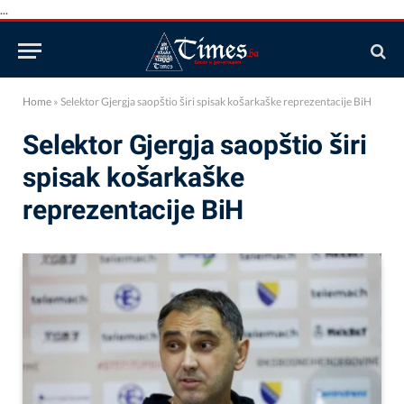
...
Home
»
Selektor Gjergja saopštio širi spisak košarkaške reprezentacije BiH
Selektor Gjergja saopštio širi
spisak košarkaške
reprezentacije BiH