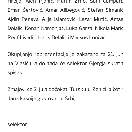
Hrelja, Alen Pjanić, Harun Zrno, Sani Čampara,
Eman Šertović, Amar Alibegović, Stefan Simanić,
Ajdin Penava, Alija Islamović, Lazar Mutić, Amsal
Delalić, Kenan Kamenjaš, Luka Garza, Nikola Marić,
Reuf Livadić, Haris Delalić i Markus Lončar.
Okupljanje reprezentacije je zakazano za 21. juni
na Vlašiću, a do tada će selektor Gjergja skratiti
spisak.
Zmajevi će 2. jula dočekati Tursku u Zenici, a četiri
dana kasnije gostovati u Srbiji.
selektor