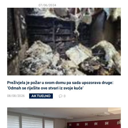
07/06/2024
Preživjela je požar u svom domu pa sada upozorava druge:
‘Odmah se riješite ove stvari iz svoje kuće’
AKTUELNO
08/08/2026
0