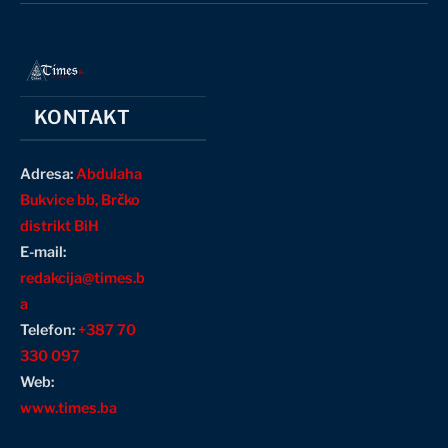
KONTAKT
Adresa:
Abdulaha
Bukvice bb, Brčko
distrikt BiH
E-mail:
redakcija@times.b
a
Telefon:
+387 70
330 097
Web:
www.times.ba