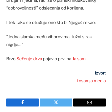
Drugim riječima, radi se o planski indukovanoj
“dobrovoljnosti” odsjecanja od korijena.
I tek tako se otuđuje ono što bi Njegoš rekao:
“Jedna slamka među vihorovima, tužni sirak
nigdje…”
Brzo
Sečenje drva
pojavio prvi na
Ja sam
.
Izvor:
tosamja.media
Facebook
Twitter
Email