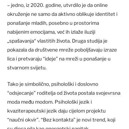
– jedno, iz 2020. godine, utvrdilo je da online
okruženje ne samo da aktivno oblikuje identitet i
ponašanje mladih, posebno u prostorima
nabijenim emocijama, već ih izlaže iluziji
„spašavanja“ vlastitih života. Druga studija je
pokazala da društvene mreže poboljšavaju izraze
lica i pretvaraju “ideje” na mreži u ponašanje u
stvarnom svijetu.
Tako je simbolično, psihološki i doslovno
“odsjecanje” roditelja od života postala svojevrsna
moda među modom. Psihološki jezik i
kvaziterapeutski jezik daju cijelom projektu
“naučni okvir”. “Bez kontakta” je novi trend, koji
su djeca pila kao energetski napitak.