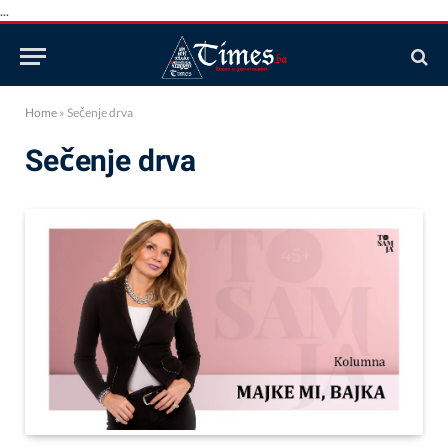
...
Home
»
Sečenje drva
Sečenje drva