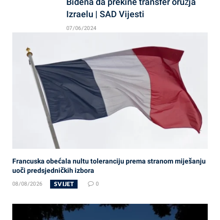
Bidena da prekine transfer oružja
Izraelu | SAD Vijesti
07/06/2024
Francuska obećala nultu toleranciju prema stranom miješanju
uoči predsjedničkih izbora
SVIJET
08/08/2026
0