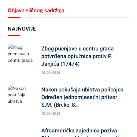
Objave sličnog sadržaja
NAJNOVIJE
Zbog pucnjave u centru grada
potvrđena optužnica protiv P.
Janjića (17474)
10/06/2024
Nakon pokušaja ubistva policajca
Određen jednomjesečni pritvor
S.M. (Brčko, 8…
10/06/2024
Afroamerička zajednica poziva