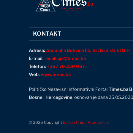
KONTAKT
Adresa:
Abdulaha Bukvice bb, Brčko distrikt BiH
E-mail:
redakcija@times.ba
Telefon:
+387 70 330 097
Web:
www.times.ba
Političko Nezavisni Informativni Portal
Times.ba Br
Bosne i Hercegovine
, osnovan je dana 25.05.202
© 2026 Copyright
Balkan Union Production