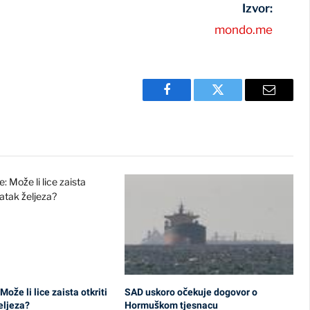
Izvor:
mondo.me
Facebook
Twitter
Email
 Može li lice zaista otkriti
SAD uskoro očekuje dogovor o
eljeza?
Hormuškom tjesnacu