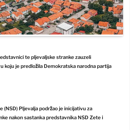
dstavnici te pljevaljske stranke zauzeli
ivu koju je predložila Demokratska narodna partija
(NSD) Pljevalja podržao je inicijativu za
ranke nakon sastanka predstavnika NSD Zete i