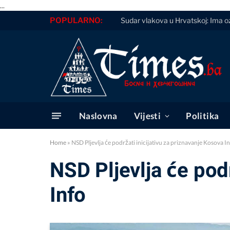
...
POPULARNO:
Sudar vlakova u Hrvatskoj: Ima ozli
Naslovna
Vijesti
Politika
Home
»
NSD Pljevlja će podržati inicijativu za priznavanje Kosova I
NSD Pljevlja će podr
Info