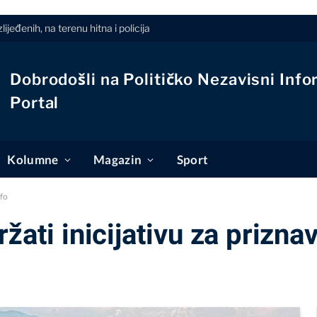
jeđenih, na terenu hitna i policija
Dobrodošli na Političko Nezavisni Info
Portal
Kolumne
Magazin
Sport
nfo
žati inicijativu za prizn