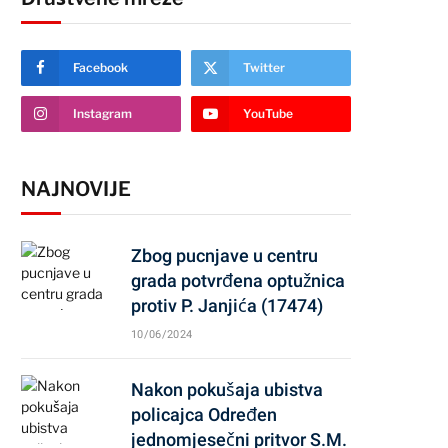
Facebook
Twitter
Instagram
YouTube
NAJNOVIJE
Zbog pucnjave u centru
grada potvrđena optužnica
protiv P. Janjića (17474)
10/06/2024
Nakon pokušaja ubistva
policajca Određen
jednomjesečni pritvor S.M.