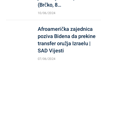
(Brčko, 8…
10/06/2024
Afroamerička zajednica
poziva Bidena da prekine
transfer oružja Izraelu |
SAD Vijesti
07/06/2024