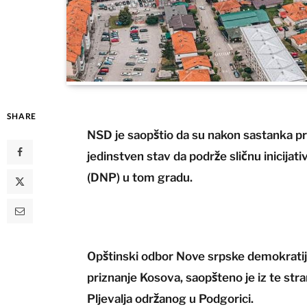
SHARE
NSD je saopštio da su nakon sastanka pre
jedinstven stav da podrže sličnu inicijat
(DNP) u tom gradu.
Opštinski odbor Nove srpske demokratije 
priznanje Kosova, saopšteno je iz te st
Pljevalja održanog u Podgorici.