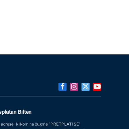
Facebook
Instagram
X
YouTube
(Twitter)
splatan Bilten
 adrese i klikom na dugme "PRETPLATI SE"