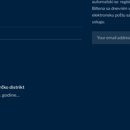
automatski se regis
Biltena sa dnevnim 
elektronsku poštu sa
uslugu.
čko distrikt
0. godine…