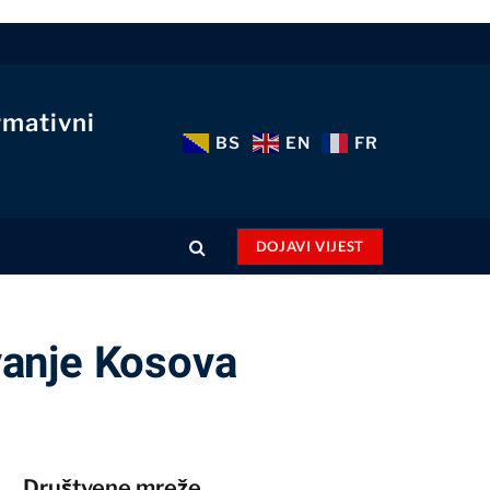
rmativni
BS
EN
FR
DOJAVI VIJEST
avanje Kosova
Društvene mreže